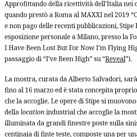
Approfittando della ricettività dell’Italia ne
quando prestò a Roma al MAXXI nel 2019 “Ou
e non pago delle recenti pubblicazioni, Stip
esposizione personale a Milano, presso la F
I Have Been Lost But For Now I’m Flying High
passaggio di “I’ve Been High” su “
Reveal
”).
La mostra, curata da Alberto Salvadori, sarà
fino al 16 marzo ed è stata concepita proprio
che la accoglie. Le opere di Stipe si muovono
della
location
industrial che accoglie la mostr
illuminata da grandi finestre poste sulla sin
centinaia di finte teste, composte una per u