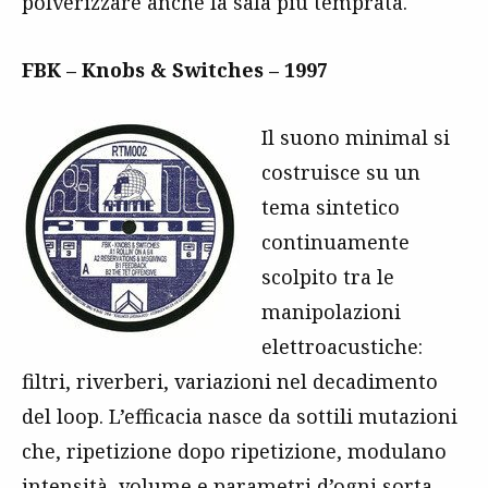
polverizzare anche la sala più temprata.
FBK – Knobs & Switches – 1997
Il suono minimal si
costruisce su un
tema sintetico
continuamente
scolpito tra le
manipolazioni
elettroacustiche:
filtri, riverberi, variazioni nel decadimento
del loop. L’efficacia nasce da sottili mutazioni
che, ripetizione dopo ripetizione, modulano
intensità, volume e parametri d’ogni sorta.