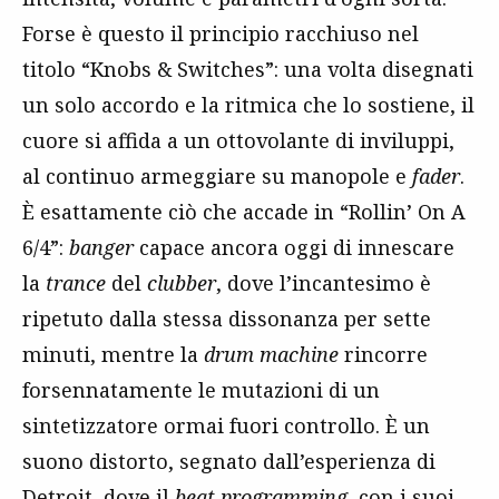
Forse è questo il principio racchiuso nel
titolo “Knobs & Switches”: una volta disegnati
un solo accordo e la ritmica che lo sostiene, il
cuore si affida a un ottovolante di inviluppi,
al continuo armeggiare su manopole e
fader
.
È esattamente ciò che accade in “Rollin’ On A
6/4”:
banger
capace ancora oggi di innescare
la
trance
del
clubber
, dove l’incantesimo è
ripetuto dalla stessa dissonanza per sette
minuti, mentre la
drum machine
rincorre
forsennatamente le mutazioni di un
sintetizzatore ormai fuori controllo. È un
suono distorto, segnato dall’esperienza di
Detroit, dove il
beat programming
, con i suoi