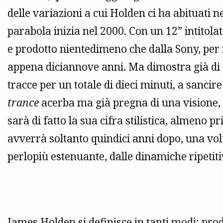
delle variazioni a cui Holden ci ha abituati n
parabola inizia nel 2000. Con un 12” intitola
e prodotto nientedimeno che dalla Sony, per 
appena diciannove anni. Ma dimostra già di
tracce per un totale di dieci minuti, a sancir
trance
acerba ma già pregna di una visione,
sarà di fatto la sua cifra stilistica, almeno 
avverrà soltanto quindici anni dopo, una vol
perlopiù estenuante, dalle dinamiche ripetiti
James Holden si definisce in tanti modi: prod