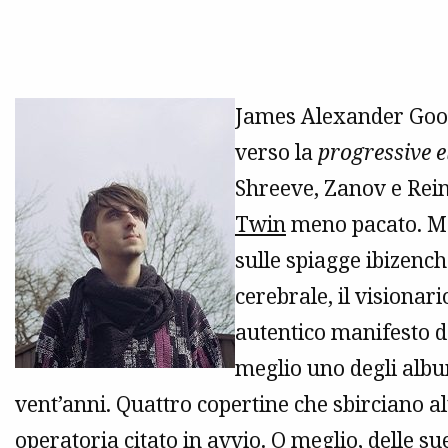
James Alexander Gooda
verso la
progressive e
Shreeve, Zanov e Rein
Twin
meno pacato. Men
sulle spiagge ibizenche
cerebrale, il visionari
autentico manifesto de
meglio uno degli albu
vent’anni. Quattro copertine che sbirciano a
operatoria citato in avvio. O meglio, delle su