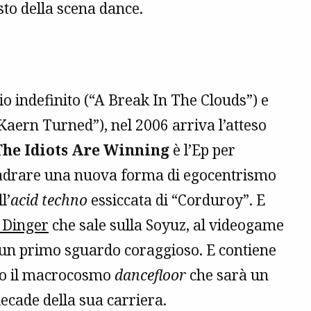
sto della scena dance.
 indefinito (“A Break In The Clouds”) e
Kaern Turned”), nel 2006 arriva l’atteso
The Idiots Are Winning
è l’Ep per
quadrare una nuova forma di egocentrismo
l’
acid techno
essiccata di “Corduroy”. E
 Dinger
che sale sulla Soyuz, al videogame
un primo sguardo coraggioso. E contiene
erso il macrocosmo
dancefloor
che sarà un
 decade della sua carriera.