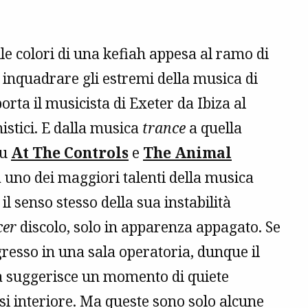
ille colori di una kefiah appesa al ramo di
 inquadrare gli estremi della musica di
ta il musicista di Exeter da Ibiza al
istici. E dalla musica
trance
a quella
su
At The Controls
e
The Animal
da uno dei maggiori talenti della musica
l senso stesso della sua instabilità
cer
discolo, solo in apparenza appagato. Se
gresso in una sala operatoria, dunque il
nda suggerisce un momento di quiete
si interiore. Ma queste sono solo alcune