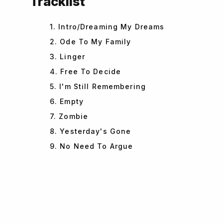
Tracklist
1. Intro/Dreaming My Dreams
2. Ode To My Family
3. Linger
4. Free To Decide
5. I'm Still Remembering
6. Empty
7. Zombie
8. Yesterday's Gone
9. No Need To Argue