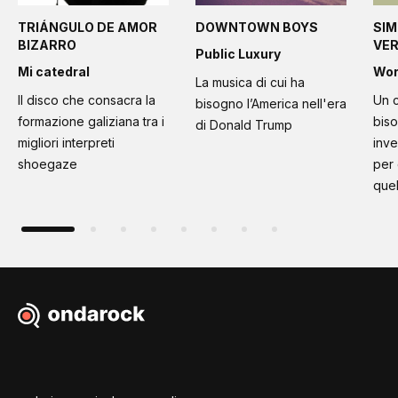
TRIÁNGULO DE AMOR
DOWNTOWN BOYS
SIM
BIZARRO
VE
Public Luxury
Mi catedral
Wo
La musica di cui ha
Il disco che consacra la
Un c
bisogno l’America nell'era
formazione galiziana tra i
bis
di Donald Trump
migliori interpreti
inve
shoegaze
per
quel