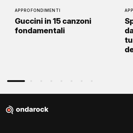
APPROFONDIMENTI
AP
Guccini in 15 canzoni
Sp
fondamentali
da
tu
d