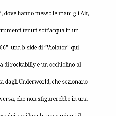
”, dove hanno messo le mani gli Air,
strumenti tenuti sott’acqua in un
 66”, una b-side di “Violator” qui
di rockabilly e un occhiolino al
ta dagli Underworld, che sezionano
erversa, che non sfigurerebbe in una
so dei suoi lunghi nove minuti il