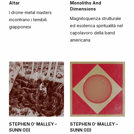
Altar
Monoliths And
Dimensions
I drone-metal masters
Magniloquenza strutturale
incontrano i temibili
ed esoterica spiritualità nel
giapponesi
capolavoro della band
americana
STEPHEN O’ MALLEY –
STEPHEN O’ MALLEY –
SUNN O)))
SUNN O)))