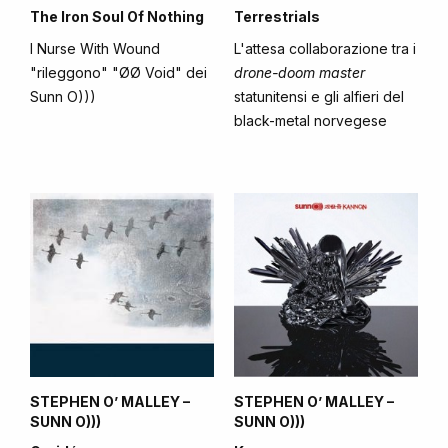
The Iron Soul Of Nothing
Terrestrials
I Nurse With Wound
L'attesa collaborazione tra i
"rileggono" "ØØ Void" dei
drone-doom master
Sunn O)))
statunitensi e gli alfieri del
black-metal norvegese
STEPHEN O’ MALLEY –
STEPHEN O’ MALLEY –
SUNN O)))
SUNN O)))