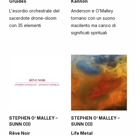
Gruidés
Kannon
L'esordio orchestrale del
Anderson e O’Malley
sacerdote drone-doom
tornano con un suono
con 35 elementi
macilento ma carico di
significati spirituali
STEPHEN O’ MALLEY –
STEPHEN O’ MALLEY –
SUNN O)))
SUNN O)))
Rêve Noir
Life Metal