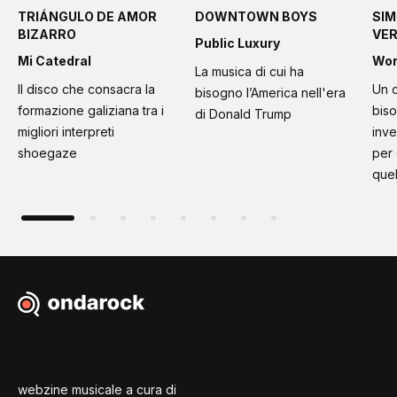
TRIÁNGULO DE AMOR
DOWNTOWN BOYS
SIM
BIZARRO
VE
Public Luxury
Mi Catedral
Wo
La musica di cui ha
Il disco che consacra la
Un c
bisogno l’America nell'era
formazione galiziana tra i
bis
di Donald Trump
migliori interpreti
inve
shoegaze
per
quel
webzine musicale a cura di