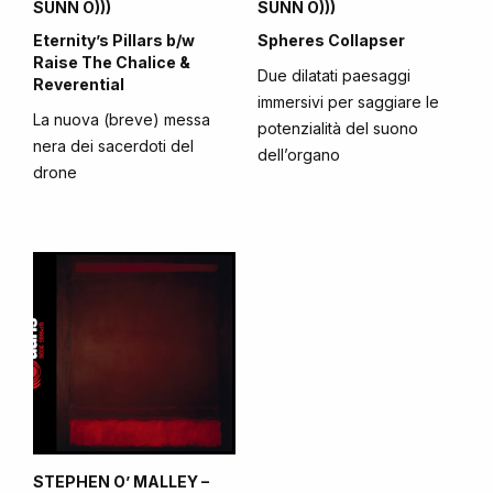
SUNN O)))
SUNN O)))
Eternity’s Pillars b/w
Spheres Collapser
Raise The Chalice &
Due dilatati paesaggi
Reverential
immersivi per saggiare le
La nuova (breve) messa
potenzialità del suono
nera dei sacerdoti del
dell’organo
drone
STEPHEN O’ MALLEY –