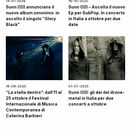
14-01-2026
16-10-2025
Sunn O))) annunciano il
Sunn O))) – Ascolta il nuovo
nuovo album omonimo: in
Ep per SubPop. In concerto
ascolto il singolo “Glory
in Italia a ottobre per due
Black”
date
18-09-2025
01-07-2025
“La stella dentro”: dall’11 al
Sunn O))): gli dei del drone-
25 ottobre il Festival
metal in Italia per due
Internazionale di Musica
concerti a ottobre
Contemporanea di
Caterina Barbieri