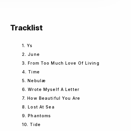
Tracklist
1. Ys
2. June
3. From Too Much Love Of Living
4. Time
5. Nebulæ
6. Wrote Myself A Letter
7. How Beautiful You Are
8. Lost At Sea
9. Phantoms
10. Tide