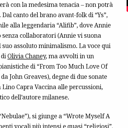
uerà con la medesima tenacia – non potrà
 Dal canto del brano avant-folk di “Ys”,
le alla leggendaria “Alifib”, dove Annie
 senza collaboratori (Annie vi suona
el suo assoluto minimalismo. La voce qui
 di
Olivia Chaney
, ma avvolti in un
 pianistiche di “From Too Much Love Of
e da John Greaves), degne di due sonate
n Lino Capra Vaccina alle percussioni,
ico dell’autore milanese.
(“Nebulae”), si giunge a “Wrote Myself A
nti vocali più intensi e quasi “religiosi”,