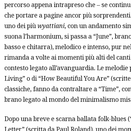
percorso appena intrapreso che – se contin
che portare a pagine ancor più sorprendenti.
uno dei più
wyattiani
, con un andamento simi
suona l’harmonium, si passa a “June”, brano
basso e chitarra), melodico e intenso, pur n
rimanda a volte ai momenti più alti del canti
contesto legato all’avanguardia. Le melodie
Living” o di “How Beautiful You Are” (scritt
classiche, fanno da contraltare a “Time”, co
brano legato al mondo del minimalismo mist
Dopo una breve e scarna ballata folk-blues 
Letter” (scritta da Paul Roland), uno dei mome