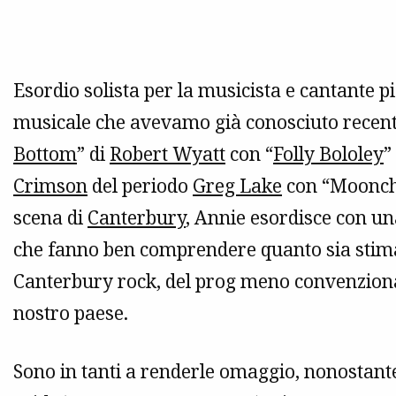
Esordio solista per la musicista e cantante 
musicale che avevamo già conosciuto recente
Bottom
” di
Robert Wyatt
con “
Folly Bololey
”
Crimson
del periodo
Greg Lake
con “Moonchil
scena di
Canterbury
, Annie esordisce con una
che fanno ben comprendere quanto sia stimat
Canterbury rock, del prog meno convenziona
nostro paese.
Sono in tanti a renderle omaggio, nonostante 