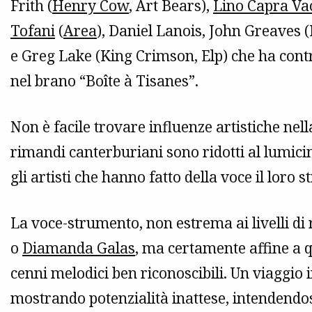
Frith (
Henry Cow
, Art Bears),
Lino Capra Va
Tofani
(
Area
), Daniel Lanois, John Greaves 
e Greg Lake (King Crimson, Elp) che ha cont
nel brano “Boîte à Tisanes”.
Non è facile trovare influenze artistiche nel
rimandi canterburiani sono ridotti al lumici
gli artisti che hanno fatto della voce il loro 
La voce-strumento, non estrema ai livelli di 
o
Diamanda Galas
, ma certamente affine a q
cenni melodici ben riconoscibili. Un viaggio 
mostrando potenzialità inattese, intendendosi