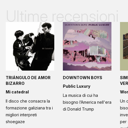
Ultime recensioni
TRIÁNGULO DE AMOR
DOWNTOWN BOYS
SIM
BIZARRO
VE
Public Luxury
Mi catedral
Wo
La musica di cui ha
Il disco che consacra la
Un c
bisogno l’America nell'era
formazione galiziana tra i
bis
di Donald Trump
migliori interpreti
inve
shoegaze
per