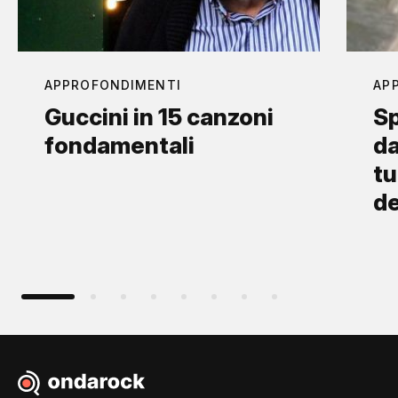
APPROFONDIMENTI
AP
Guccini in 15 canzoni
Sp
fondamentali
da
tu
d