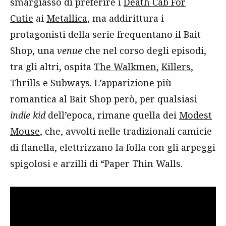
smargiasso di preferire i
Death Cab For
Cutie
ai
Metallica
, ma addirittura i
protagonisti della serie frequentano il Bait
Shop, una
venue
che nel corso degli episodi,
tra gli altri, ospita
The Walkmen
,
Killers
,
Thrills
e
Subways
. L’apparizione più
romantica al Bait Shop però, per qualsiasi
indie kid
dell’epoca, rimane quella dei
Modest
Mouse
, che, avvolti nelle tradizionali camicie
di flanella, elettrizzano la folla con gli arpeggi
spigolosi e arzilli di “Paper Thin Walls.