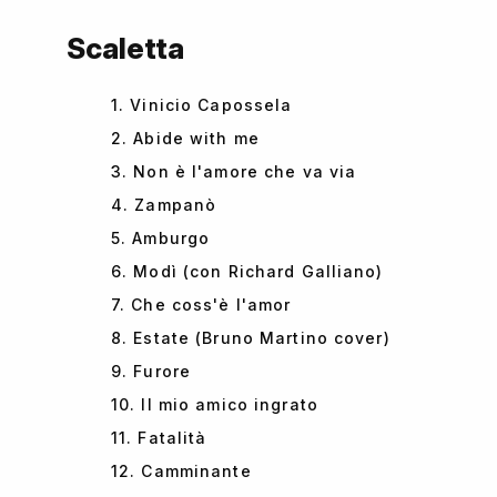
Scaletta
1. Vinicio Capossela
2. Abide with me
3. Non è l'amore che va via
4. Zampanò
5. Amburgo
6. Modì (con Richard Galliano)
7. Che coss'è l'amor
8. Estate (Bruno Martino cover)
9. Furore
10. Il mio amico ingrato
11. Fatalità
12. Camminante