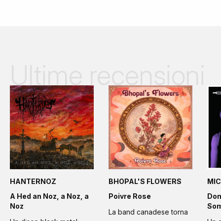
Ultime recensioni
HANTERNOZ
BHOPAL'S FLOWERS
MIC
A Hed an Noz, a Noz, a
Poivre Rose
Don
Noz
Som
La band canadese torna