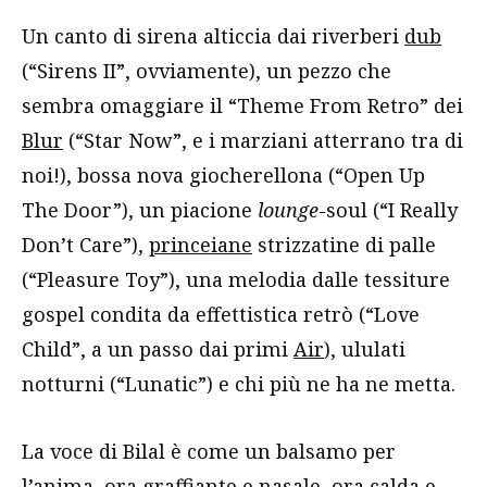
Un canto di sirena alticcia dai riverberi
dub
(“Sirens II”, ovviamente), un pezzo che
sembra omaggiare il “Theme From Retro” dei
Blur
(“Star Now”, e i marziani atterrano tra di
noi!), bossa nova giocherellona (“Open Up
The Door”), un piacione
lounge
-soul (“I Really
Don’t Care”),
princeiane
strizzatine di palle
(“Pleasure Toy”), una melodia dalle tessiture
gospel condita da effettistica retrò (“Love
Child”, a un passo dai primi
Air
), ululati
notturni (“Lunatic”) e chi più ne ha ne metta.
La voce di Bilal è come un balsamo per
l’anima, ora graffiante e nasale, ora calda e