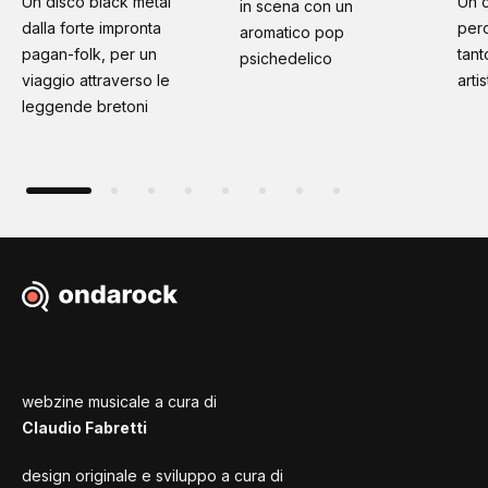
Un disco black metal
Un 
in scena con un
dalla forte impronta
per
aromatico pop
pagan-folk, per un
tant
psichedelico
viaggio attraverso le
artis
leggende bretoni
webzine musicale a cura di
Claudio Fabretti
design originale e sviluppo a cura di