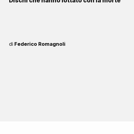
Dischi che hanno lottato con la morte
di
Federico Romagnoli