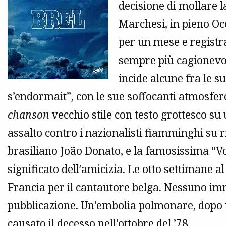
decisione di mollare l
Marchesi, in pieno Oc
per un mese e registra
sempre più cagionevol
incide alcune fra le s
s’endormait”, con le sue soffocanti atmosfe
chanson
vecchio stile con testo grottesco su
assalto contro i nazionalisti fiamminghi su 
brasiliano João Donato, e la famosissima “Vo
significato dell’amicizia. Le otto settimane
Francia per il cantautore belga. Nessuno im
pubblicazione. Un’embolia polmonare, dopo u
causato il decesso nell’ottobre del ’78.