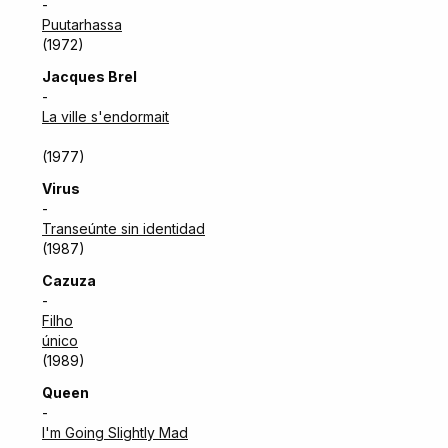
-
Puutarhassa
(1972)
Jacques Brel
-
La ville s'endormait
(1977)
Virus
-
Transeúnte sin identidad
(1987)
Cazuza
-
Filho
único
(1989)
Queen
-
I'm Going Slightly Mad