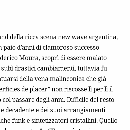
and della ricca scena new wave argentina,
n paio d’anni di clamoroso successo
ederico Moura, scoprì di essere malato
 subì drastici cambiamenti, tuttavia fu
ntuarsi della vena malinconica che già
ficies de placer” non riscosse lì per lì il
ol passare degli anni. Difficile del resto
te decadente e dei suoi arrangiamenti
iche funk e sintetizzatori cristallini. Quello