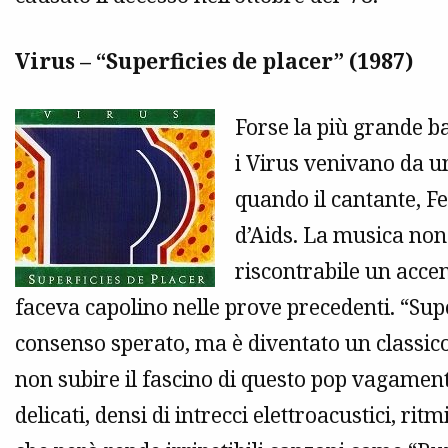
Virus – “Superficies de placer” (1987)
Forse la più grande b
i Virus venivano da u
quando il cantante, F
d’Aids. La musica non
riscontrabile un acce
faceva capolino nelle prove precedenti. “Super
consenso sperato, ma è diventato un classico c
non subire il fascino di questo pop vagamen
delicati, densi di intrecci elettroacustici, ritm