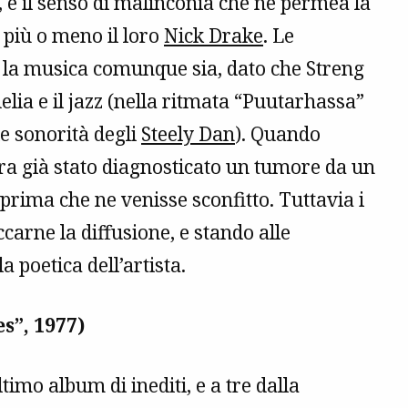
, e il senso di malinconia che ne permea la
 più o meno il loro
Nick Drake
. Le
e la musica comunque sia, dato che Streng
lia e il jazz (nella ritmata “Puutarhassa”
le sonorità degli
Steely Dan
). Quando
era già stato diagnosticato un tumore da un
i prima che ne venisse sconfitto. Tuttavia i
ccarne la diffusione, e stando alle
 poetica dell’artista.
s”, 1977)
timo album di inediti, e a tre dalla