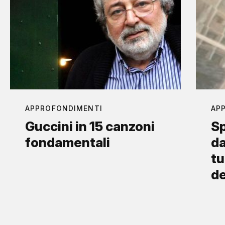
APPROFONDIMENTI
AP
Guccini in 15 canzoni
Sp
fondamentali
da
tu
d