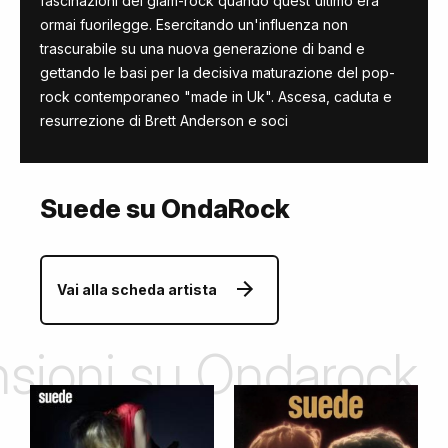
fascinazioni del glam-rock quando quest'ultimo era
ormai fuorilegge. Esercitando un'influenza non
trascurabile su una nuova generazione di band e
gettando le basi per la decisiva maturazione del pop-
rock contemporaneo "made in Uk". Ascesa, caduta e
resurrezione di Brett Anderson e soci
Suede su OndaRock
Vai alla scheda artista
ensioni su Ondarock