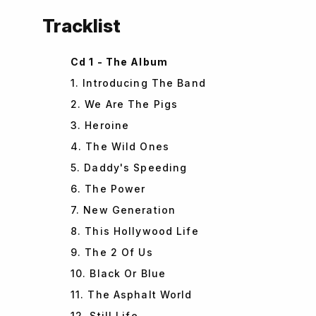
Tracklist
Cd 1 - The Album
1. Introducing The Band
2. We Are The Pigs
3. Heroine
4. The Wild Ones
5. Daddy's Speeding
6. The Power
7. New Generation
8. This Hollywood Life
9. The 2 Of Us
10. Black Or Blue
11. The Asphalt World
12. Still Life