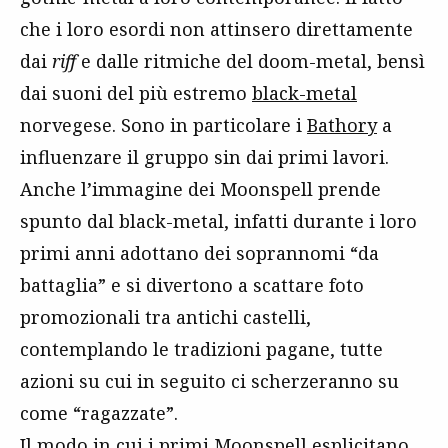
che i loro esordi non attinsero direttamente
dai
riff
e dalle ritmiche del doom-metal, bensì
dai suoni del più estremo
black-metal
norvegese. Sono in particolare i
Bathory
a
influenzare il gruppo sin dai primi lavori.
Anche l’immagine dei Moonspell prende
spunto dal black-metal, infatti durante i loro
primi anni adottano dei soprannomi “da
battaglia” e si divertono a scattare foto
promozionali tra antichi castelli,
contemplando le tradizioni pagane, tutte
azioni su cui in seguito ci scherzeranno su
come “ragazzate”.
Il modo in cui i primi Moonspell esplicitano