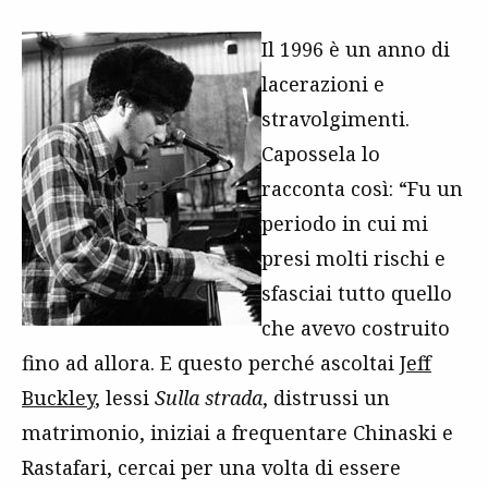
Il 1996 è un anno di
lacerazioni e
stravolgimenti.
Capossela lo
racconta così: “Fu un
periodo in cui mi
presi molti rischi e
sfasciai tutto quello
che avevo costruito
fino ad allora. E questo perché ascoltai
Jeff
Buckley
, lessi
Sulla strada
, distrussi un
matrimonio, iniziai a frequentare Chinaski e
Rastafari, cercai per una volta di essere