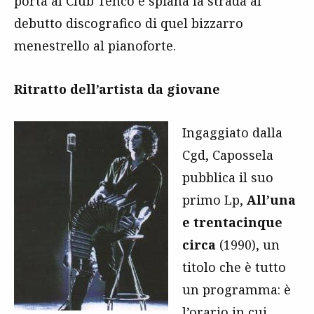
porta al Club Tenco e spiana la strada al
debutto discografico di quel bizzarro
menestrello al pianoforte.
Ritratto dell’artista da giovane
Ingaggiato dalla
Cgd, Capossela
pubblica il suo
primo Lp,
All’una
e trentacinque
circa
(1990), un
titolo che è tutto
un programma: è
l’orario in cui