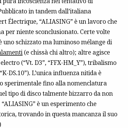
ù pura incoscienza nel tentativo di
Pubblicato in tandem dall’italiana
t Électrique, “ALIASING” è un lavoro che
ma per niente sconclusionato. Certe volte
e è uno schizzato ma luminoso mélange di
lamenti
(e chissà chi altro); altre agisce
 electro (“Vt. D3”, “FFX-HM_Y”), tribalismo
(“K-DS.10”). L’unica influenza nitida è
cio sperimentale fino alla nomenclatura
quel tipo di disco talmente bizzarro da non
 è. “ALIASING” è un esperimento che
torica, trovando in questa mancanza il suo
)