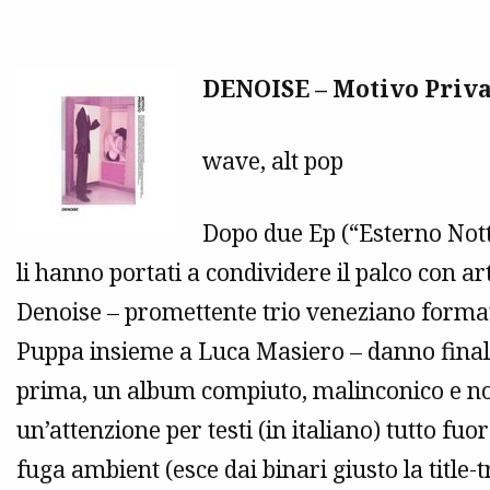
DENOISE – Motivo Priv
wave, alt pop
Dopo due Ep (“Esterno Nott
li hanno portati a condividere il palco con a
Denoise – promettente trio veneziano formato
Puppa insieme a Luca Masiero – danno final
prima, un album compiuto, malinconico e nott
un’attenzione per testi (in italiano) tutto f
fuga ambient (esce dai binari giusto la title