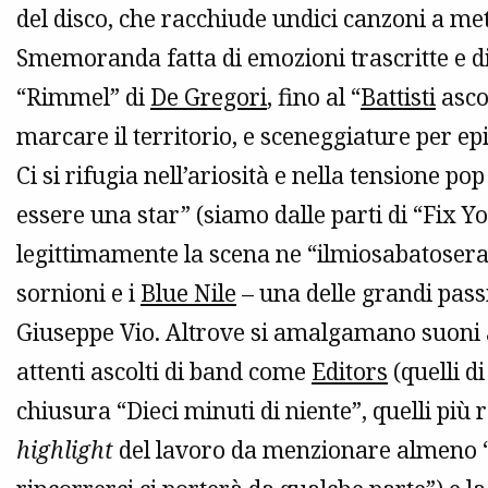
del disco, che racchiude undici canzoni a me
Smemoranda fatta di emozioni trascritte e 
“Rimmel” di
De Gregori
, fino al “
Battisti
asco
marcare il territorio, e sceneggiature per ep
Ci si rifugia nell’ariosità e nella tensione pop
essere una star” (siamo dalle parti di “Fix Y
legittimamente la scena ne “ilmiosabatosera
sornioni e i
Blue Nile
– una delle grandi passi
Giuseppe Vio. Altrove si amalgamano suoni an
attenti ascolti di band come
Editors
(quelli d
chiusura “Dieci minuti di niente”, quelli più 
highlight
del lavoro da menzionare almeno “Il