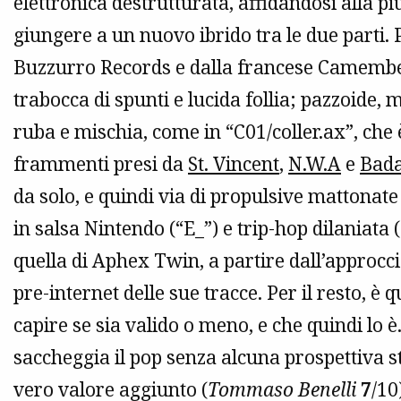
elettronica destrutturata, affidandosi alla pi
giungere a un nuovo ibrido tra le due parti. 
Buzzurro Records e dalla francese Camember
trabocca di spunti e lucida follia; pazzoide, 
ruba e mischia, come in “C01/coller.ax”, ch
frammenti presi da
St. Vincent
,
N.W.A
e
Bada
da solo, e quindi via di propulsive mattonate
in salsa Nintendo (“E_”) e trip-hop dilaniata 
quella di Aphex Twin, a partire dall’approc
pre-internet delle sue tracce. Per il resto, è 
capire se sia valido o meno, e che quindi lo
saccheggia il pop senza alcuna prospettiva s
vero valore aggiunto (
Tommaso Benelli
7
/10