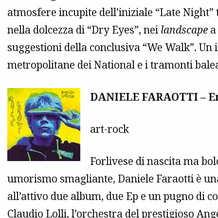
atmosfere incupite dell’iniziale “Late Night
nella dolcezza di “Dry Eyes”, nei
landscape
a 
suggestioni della conclusiva “We Walk”. Un
metropolitane dei National e i tramonti balea
DANIELE FARAOTTI – En
art-rock
Forlivese di nascita ma bo
umorismo smagliante, Daniele Faraotti è una
all’attivo due album, due Ep e un pugno di col
Claudio Lolli, l’orchestra del prestigioso An