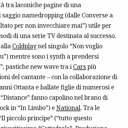
tà tra laconiche pagine di una
di saggio namedropping (dalle Converse a
ltato per non invecchiare mai”) utile per
isodi di una serie TV destinata al successo.
 alla
Coldplay
nel singolo “Non voglio
ou”) mentre sono i synth a prendersi
”, pastiche new wave tra i
Cars
più
oni del cantante – con la collaborazione di
ni Ottanta e ballate figlie di numerosi e
i “Distance” fanno capolino nel brano di
rock in “In Limbo”) e
National
. Tra le
 piccolo principe” (“tutto questo