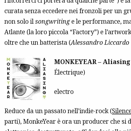
rincorrerci ci porterà da qualche parte”) e l
curata senza eccedere nei fronzoli per un gr
non solo il
songwriting
e le performance, ma 
Atlante (la loro piccola “Factory”) e l’artwor
oltre che un batterista (
Alessandro Liccardo
MONKEYEAR – Aliasing
Électrique)
electro
Reduce da un passato nell’indie-rock (
Silenc
parti), MonkeYear è ora un producer che si 