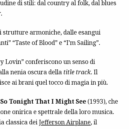
ne di stili: dal country al folk, dal blues
r
.
ili strutture armoniche, dalle esangui
ti” “Taste of Blood” e “I’m Sailing”.
 My Lovin” conferiscono un senso di
alla nenia oscura della
title track
. Il
sce ai brani quel tocco di magia in più.
e
So Tonight That I Might See
(1993), che
one onirica e spettrale della loro musica.
ia classica dei
Jefferson Airplane
, il