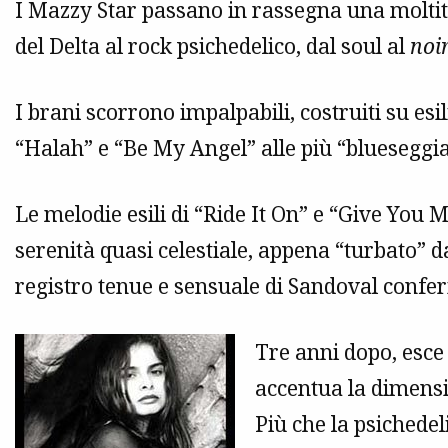
I Mazzy Star passano in rassegna una moltitudi
del Delta al rock psichedelico, dal soul al
noi
I brani scorrono impalpabili, costruiti su es
“Halah” e “Be My Angel” alle più “blueseggian
Le melodie esili di “Ride It On” e “Give You
serenità quasi celestiale, appena “turbato” d
registro tenue e sensuale di Sandoval conferi
Tre anni dopo, esc
accentua la dimensi
Più che la psichedel