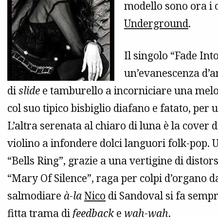
modello sono ora i 
Underground
.
Il singolo “Fade Int
un’evanescenza d’am
di
slide
e tamburello a incorniciare una melo
col suo tipico bisbiglio diafano e fatato, per 
L’altra serenata al chiaro di luna è la cover 
violino a infondere dolci languori folk-pop. 
“Bells Ring”, grazie a una vertigine di distor
“Mary Of Silence”, raga per colpi d’organo d
salmodiare
à-la
Nico
di Sandoval si fa sempr
fitta trama di
feedback
e
wah-wah
.