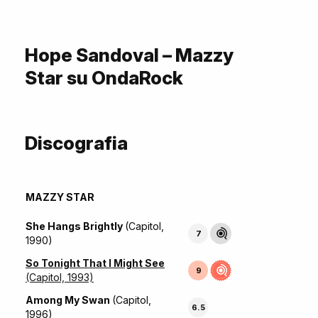
Hope Sandoval – Mazzy
Star su OndaRock
Discografia
MAZZY STAR
She Hangs Brightly
(Capitol,
7
1990)
So Tonight That I Might See
9
(Capitol, 1993)
Among My Swan
(Capitol,
6.5
1996)