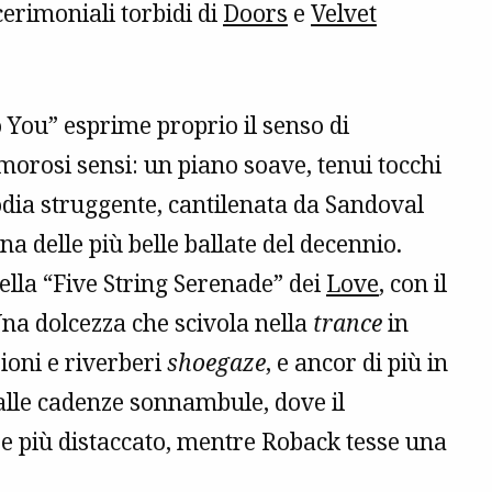
cerimoniali torbidi di
Doors
e
Velvet
o You” esprime proprio il senso di
orosi sensi: un piano soave, tenui tocchi
dia struggente, cantilenata da Sandoval
una delle più belle ballate del decennio.
della “Five String Serenade” dei
Love
, con il
Una dolcezza che scivola nella
trance
in
sioni e riverberi
shoegaze
, e ancor di più in
alle cadenze sonnambule, dove il
e più distaccato, mentre Roback tesse una