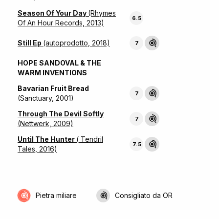
Season Of Your Day
(Rhymes
6.5
Of An Hour Records, 2013)
Still Ep
(autoprodotto, 2018)
7
HOPE SANDOVAL & THE
WARM INVENTIONS
Bavarian Fruit Bread
7
(Sanctuary, 2001)
Through The Devil Softly
7
(Nettwerk, 2009)
Until The Hunter
( Tendril
7.5
Tales, 2016)
Pietra miliare
Consigliato da OR