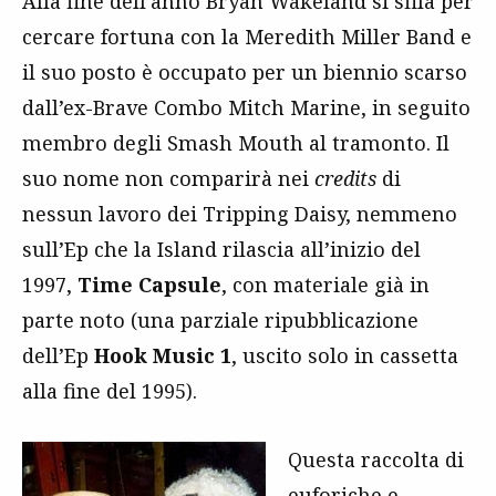
Alla fine dell’anno Bryan Wakeland si sfila per
cercare fortuna con la Meredith Miller Band e
il suo posto è occupato per un biennio scarso
dall’ex-Brave Combo Mitch Marine, in seguito
membro degli Smash Mouth al tramonto. Il
suo nome non comparirà nei
credits
di
nessun lavoro dei Tripping Daisy, nemmeno
sull’Ep che la Island rilascia all’inizio del
1997,
Time Capsule
, con materiale già in
parte noto (una parziale ripubblicazione
dell’Ep
Hook Music 1
, uscito solo in cassetta
alla fine del 1995).
Questa raccolta di
euforiche e