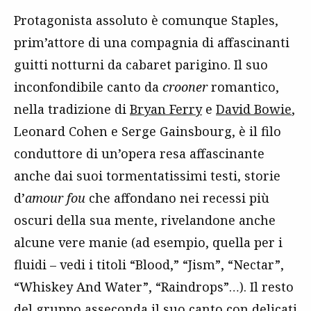
Protagonista assoluto è comunque Staples,
prim’attore di una compagnia di affascinanti
guitti notturni da cabaret parigino. Il suo
inconfondibile canto da
crooner
romantico,
nella tradizione di
Bryan Ferry
e
David Bowie
,
Leonard Cohen e Serge Gainsbourg, è il filo
conduttore di un’opera resa affascinante
anche dai suoi tormentatissimi testi, storie
d’
amour fou
che affondano nei recessi più
oscuri della sua mente, rivelandone anche
alcune vere manie (ad esempio, quella per i
fluidi – vedi i titoli “Blood,” “Jism”, “Nectar”,
“Whiskey And Water”, “Raindrops”…). Il resto
del gruppo asseconda il suo canto con delicati