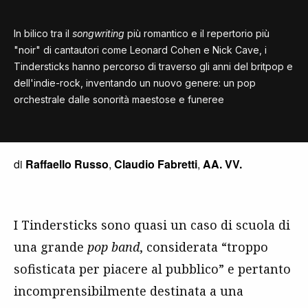
In bilico tra il
songwriting
più romantico e il repertorio più
"noir" di cantautori come Leonard Cohen e Nick Cave, i
Tindersticks hanno percorso di traverso gli anni del britpop e
dell'indie-rock, inventando un nuovo genere: un pop
orchestrale dalle sonorità maestose e funeree
di
Raffaello Russo
,
Claudio Fabretti
,
AA. VV.
I Tindersticks sono quasi un caso di scuola di
una grande
pop band
, considerata “troppo
sofisticata per piacere al pubblico” e pertanto
incomprensibilmente destinata a una