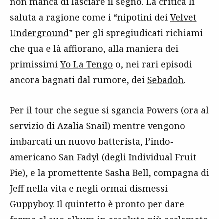
non manca di lasciare il segno. La critica li
saluta a ragione come i “nipotini dei
Velvet
Underground
” per gli spregiudicati richiami
che qua e là affiorano, alla maniera dei
primissimi
Yo La Tengo
o, nei rari episodi
ancora bagnati dal rumore, dei
Sebadoh
.
Per il tour che segue si sgancia Powers (ora al
servizio di Azalia Snail) mentre vengono
imbarcati un nuovo batterista, l’indo-
americano San Fadyl (degli Individual Fruit
Pie), e la promettente Sasha Bell, compagna di
Jeff nella vita e negli ormai dismessi
Guppyboy. Il quintetto è pronto per dare