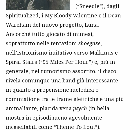
(“Sneedle”), dagli
Spiritualized
, i
My Bloody Valentine
e il
Dean
Wareham
del nuovo progetto, Luna.
Ancorché tutto giocato di mimesi,
soprattutto nelle tentazioni
shoegaze
,
nell’istrionismo imitativo verso
Malkmus
e
Spiral Stairs (“95 Miles Per Hour”) e, più in
generale, nel rumorismo assortito, il disco
rivela comunque una band già interessante
in quanto a propensione melodica o
commistione tra le trame elettriche e una più
ammaliante, placida vena
psych
(in bella
mostra in episodi meno agevolmente
incasellabili come “Theme To Lout”).