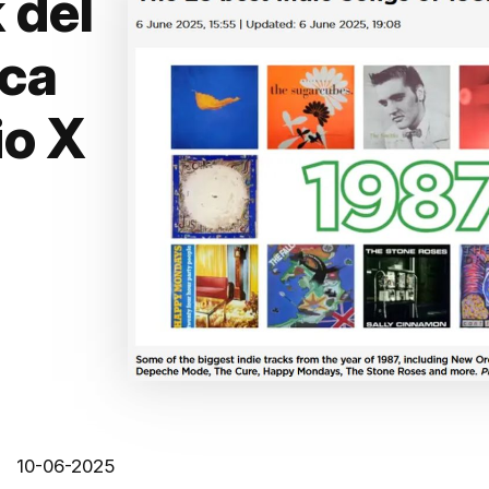
 del
ica
io X
10-06-2025