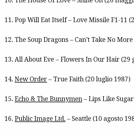
10. The House Of Love – Shine On (26 maggi
11. Pop Will Eat Itself – Love Missile F1-11 
12. The Soup Dragons – Can’t Take No More 
13. All About Eve – Flowers In Our Hair (29
14.
New Order
– True Faith (20 luglio 1987)
15.
Echo & The Bunnymen
– Lips Like Sugar
16.
Public Image Ltd.
– Seattle (10 agosto 19