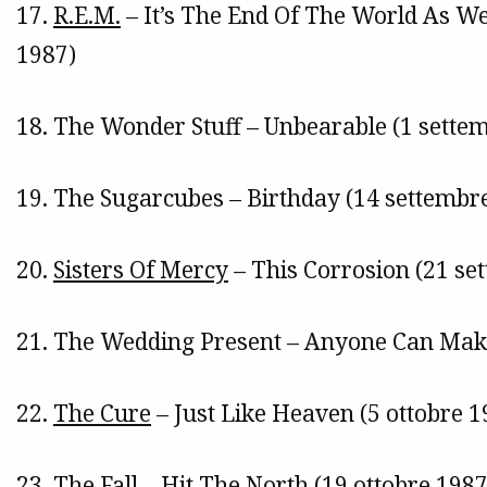
17.
R.E.M.
– It’s The End Of The World As We 
1987)
18. The Wonder Stuff – Unbearable (1 sette
19. The Sugarcubes – Birthday (14 settembr
20.
Sisters Of Mercy
– This Corrosion (21 se
21. The Wedding Present – Anyone Can Make
22.
The Cure
– Just Like Heaven (5 ottobre 1
23.
The Fall
– Hit The North (19 ottobre 1987