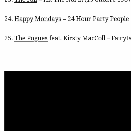
24.
Happy Mondays
– 24 Hour Party People 
25.
The Pogues
feat. Kirsty MacColl – Fairy