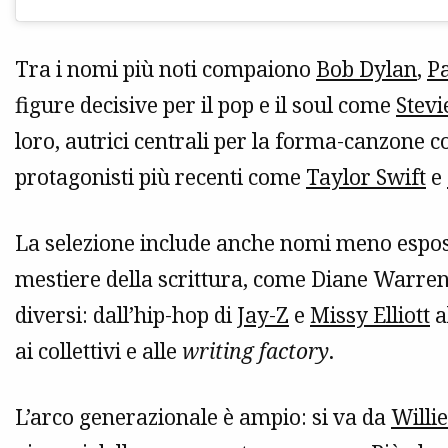
Tra i nomi più noti compaiono
Bob Dylan
,
P
figure decisive per il pop e il soul come
Stev
loro, autrici centrali per la forma-canzone
protagonisti più recenti come
Taylor Swift
e
La selezione include anche nomi meno espo
mestiere della scrittura, come Diane Warre
diversi: dall’hip-hop di
Jay-Z
e
Missy Elliott
a
ai collettivi e alle
writing factory
.
L’arco generazionale è ampio: si va da
Willi