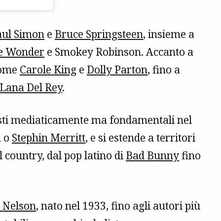
aul Simon
e
Bruce Springsteen
, insieme a
ie Wonder
e Smokey Robinson. Accanto a
 come
Carole King
e
Dolly Parton
, fino a
Lana Del Rey
.
sti mediaticamente ma fondamentali nel
n o
Stephin Merritt
, e si estende a territori
l country, dal pop latino di
Bad Bunny
fino
e Nelson
, nato nel 1933, fino agli autori più