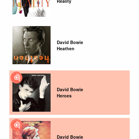
Reality
David Bowie
Heathen
David Bowie
Heroes
David Bowie