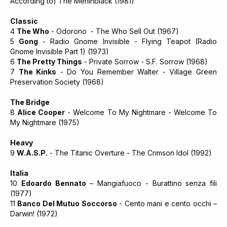
According to) The Meninblack (1981)
Classic
4
The Who
- Odorono - The Who Sell Out (1967)
5
Gong
- Radio Gnome Invisible - Flying Teapot (Radio
Gnome Invisible Part 1) (1973)
6
The Pretty Things
- Private Sorrow - S.F. Sorrow (1968)
7
The Kinks
- Do You Remember Walter - Village Green
Preservation Society (1968)
The Bridge
8
Alice Cooper
- Welcome To My Nightmare - Welcome To
My Nightmare (1975)
Heavy
9
W.A.S.P.
- The Titanic Overture - The Crimson Idol (1992)
Italia
10
Edoardo Bennato
– Mangiafuoco - Burattino senza fili
(1977)
11
Banco Del Mutuo Soccorso
- Cento mani e cento occhi –
Darwin! (1972)