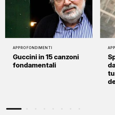
APPROFONDIMENTI
AP
Guccini in 15 canzoni
Sp
fondamentali
da
tu
d