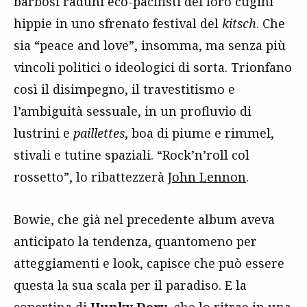
barbosi raduni eco-pacifisti dei loro cugini
hippie in uno sfrenato festival del
kitsch
. Che
sia “peace and love”, insomma, ma senza più
vincoli politici o ideologici di sorta. Trionfano
così il disimpegno, il travestitismo e
l’ambiguità sessuale, in un profluvio di
lustrini e
paillettes
, boa di piume e rimmel,
stivali e tutine spaziali. “Rock’n’roll col
rossetto”, lo ribattezzerà
John Lennon
.
Bowie, che già nel precedente album aveva
anticipato la tendenza, quantomeno per
atteggiamenti e look, capisce che può essere
questa la sua scala per il paradiso. E la
copertina di
Hunky Dory
, che lo ritrae in una