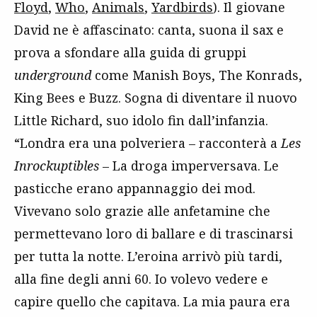
Floyd
,
Who
,
Animals
,
Yardbirds
). Il giovane
David ne è affascinato: canta, suona il sax e
prova a sfondare alla guida di gruppi
underground
come Manish Boys, The Konrads,
King Bees e Buzz. Sogna di diventare il nuovo
Little Richard, suo idolo fin dall’infanzia.
“Londra era una polveriera – racconterà a
Les
Inrockuptibles
– La droga imperversava. Le
pasticche erano appannaggio dei mod.
Vivevano solo grazie alle anfetamine che
permettevano loro di ballare e di trascinarsi
per tutta la notte. L’eroina arrivò più tardi,
alla fine degli anni 60. Io volevo vedere e
capire quello che capitava. La mia paura era