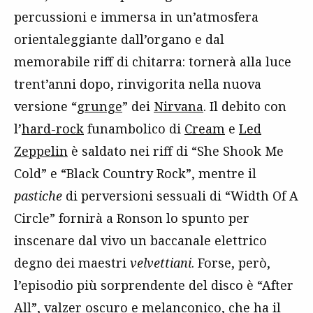
percussioni e immersa in un’atmosfera
orientaleggiante dall’organo e dal
memorabile riff di chitarra: tornerà alla luce
trent’anni dopo, rinvigorita nella nuova
versione “
grunge
” dei
Nirvana
. Il debito con
l’
hard-rock
funambolico di
Cream
e
Led
Zeppelin
è saldato nei riff di “She Shook Me
Cold” e “Black Country Rock”, mentre il
pastiche
di perversioni sessuali di “Width Of A
Circle” fornirà a Ronson lo spunto per
inscenare dal vivo un baccanale elettrico
degno dei maestri
velvettiani
. Forse, però,
l’episodio più sorprendente del disco è “After
All”, valzer oscuro e melanconico, che ha il