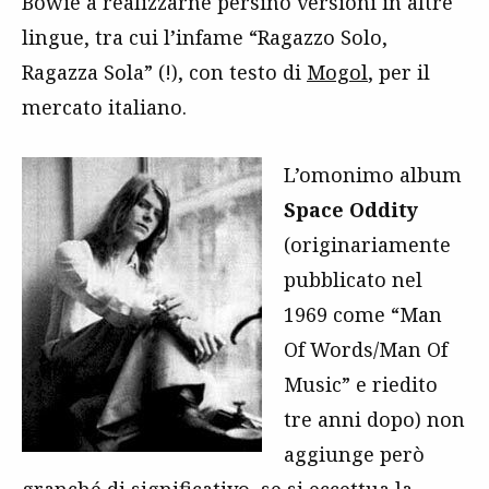
Bowie a realizzarne persino versioni in altre
lingue, tra cui l’infame “Ragazzo Solo,
Ragazza Sola” (!), con testo di
Mogol
, per il
mercato italiano.
L’omonimo album
Space Oddity
(originariamente
pubblicato nel
1969 come “Man
Of Words/Man Of
Music” e riedito
tre anni dopo) non
aggiunge però
granché di significativo, se si eccettua la