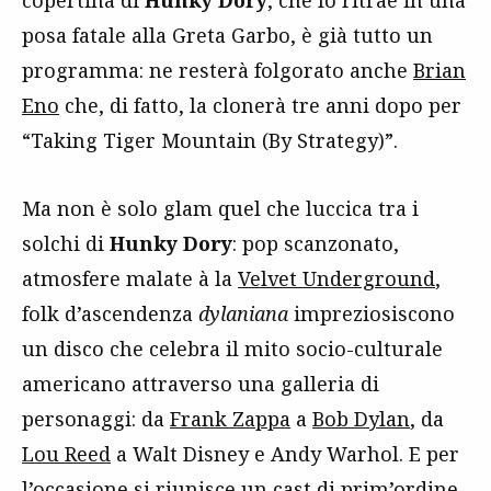
posa fatale alla Greta Garbo, è già tutto un
programma: ne resterà folgorato anche
Brian
Eno
che, di fatto, la clonerà tre anni dopo per
“Taking Tiger Mountain (By Strategy)”.
Ma non è solo glam quel che luccica tra i
solchi di
Hunky Dory
: pop scanzonato,
atmosfere malate à la
Velvet Underground
,
folk d’ascendenza
dylaniana
impreziosiscono
un disco che celebra il mito socio-culturale
americano attraverso una galleria di
personaggi: da
Frank Zappa
a
Bob Dylan
, da
Lou Reed
a Walt Disney e Andy Warhol. E per
l’occasione si riunisce un cast di prim’ordine.