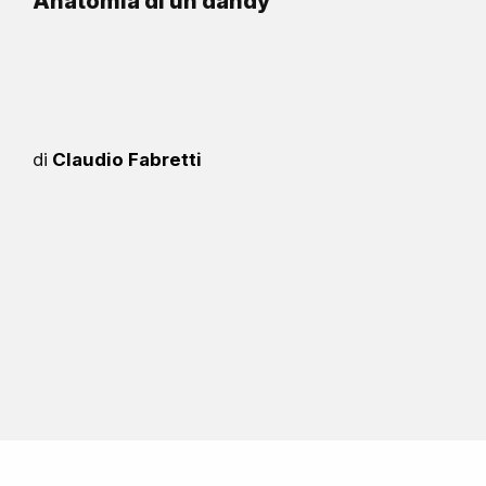
Anatomia di un dandy
di
Claudio Fabretti