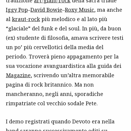
tradizione
art-glam-rock
della sacra triade
Iggy Pop
–
David Bowie
–
Roxy Music
, ma anche
al
kraut-rock
più melodico e al lato più
“glaciale” del funk e del soul. In più, da buon
(ex) studente di filosofia, amava scrivere testi
un po’ più cervellotici della media del
periodo. Troverà pieno appagamento per la
sua vocazione avanguardistica alla guida dei
Magazine
, scrivendo un’altra memorabile
pagina di rock britannico. Ma non
mancheranno, negli anni, sporadiche
rimpatriate col vecchio sodale Pete.
I demo registrati quando Devoto era nella
band saranno successivamente editi su