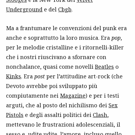
Underground
e del
Cbgb
.
Ma a frantumare le convenzioni del punk era
anche e soprattutto la loro musica. Era
pop
,
per le melodie cristalline e i ritornelli-killer
che i nostri riuscivano a sfornare con
nonchalance, quasi come novelli
Beatles
o
Kinks
. Era
post
per l’attitudine art-rock (che
Devoto avrebbe poi sviluppato più
compiutamente nei
Magazine
) e per i testi
arguti, che al posto del nichilismo dei
Sex
Pistols
e degli assalti politici dei
Clash
,
mettevano le frustrazioni adolescenziali, il
sesso e, udite udite, l’amore, incluso quello