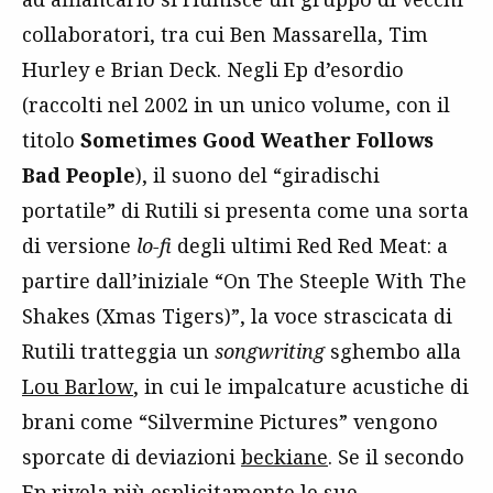
collaboratori, tra cui Ben Massarella, Tim
Hurley e Brian Deck. Negli Ep d’esordio
(raccolti nel 2002 in un unico volume, con il
titolo
Sometimes Good Weather Follows
Bad People
), il suono del “giradischi
portatile” di Rutili si presenta come una sorta
di versione
lo-fi
degli ultimi Red Red Meat: a
partire dall’iniziale “On The Steeple With The
Shakes (Xmas Tigers)”, la voce strascicata di
Rutili tratteggia un
songwriting
sghembo alla
Lou Barlow
, in cui le impalcature acustiche di
brani come “Silvermine Pictures” vengono
sporcate di deviazioni
beckiane
. Se il secondo
Ep rivela più esplicitamente le sue