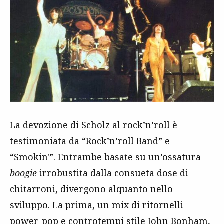
La devozione di Scholz al rock’n’roll è
testimoniata da “Rock’n’roll Band” e
“Smokin'”. Entrambe basate su un’ossatura
boogie
irrobustita dalla consueta dose di
chitarroni, divergono alquanto nello
sviluppo. La prima, un mix di ritornelli
power-pop
e controtempi stile
John Bonham
,