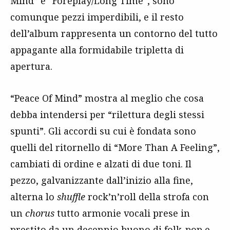
Mind” e “Foreplay/Long Time”, sono
comunque pezzi imperdibili, e il resto
dell’album rappresenta un contorno del tutto
appagante alla formidabile tripletta di
apertura.
“Peace Of Mind” mostra al meglio che cosa
debba intendersi per “rilettura degli stessi
spunti”. Gli accordi su cui è fondata sono
quelli del ritornello di “More Than A Feeling”,
cambiati di ordine e alzati di due toni. Il
pezzo, galvanizzante dall’inizio alla fine,
alterna lo
shuffle
rock’n’roll della strofa con
un
chorus
tutto armonie vocali prese in
prestito da un decennio buono di folk-pop e