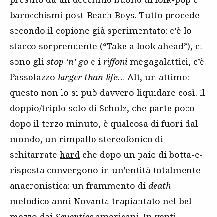
barocchismi post-
Beach Boys
. Tutto procede
secondo il copione già sperimentato: c’è lo
stacco sorprendente (“Take a look ahead”), ci
sono gli
stop ‘n’ go
e i
riffoni
megagalattici, c’è
l’assolazzo
larger than life
… Alt, un attimo:
questo non lo si può davvero liquidare così. Il
doppio/triplo solo di Scholz, che parte poco
dopo il terzo minuto, è qualcosa di fuori dal
mondo, un rimpallo stereofonico di
schitarrate
hard
che dopo un paio di botta-e-
risposta convergono in un’entità totalmente
anacronistica: un frammento di
death
melodico anni Novanta trapiantato nel bel
mezzo dei
Seventies
americani. In venti