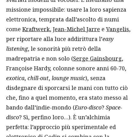
missione impossibile: usare la loro sapienza
elettronica, temprata dall’ascolto di numi
come
Kraftwerk
,
Jean-Michel Jarre
e
Vangelis
,
per riportare alla luce addirittura l’
easy
listening
, le sonorità più retrò della
madrepatria e non solo (
Serge Gainsbourg
,
Françoise Hardy, colonne sonore anni 60-70,
exotica
,
chill-out
,
lounge music
), senza
disdegnare di sporcarsi le mani con tutto ciò
che, fino a quel momento, era stato messo al
bando dall’indie-mondo (
Euro-disco
?
Space-
disco
? Sì, perfino loro…). È un’alchimia
perfetta: l’approccio più sperimentale ed
elettronico di Godin si combina con la