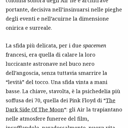
colonna sonora degli Air ne è architrave
portante, decisiva nell’insinuarsi nelle pieghe
degli eventi e nell’acuirne la dimensione
onirica e surreale.
La sfida più delicata, per i due
spacemen
francesi, era quella di calare la loro
luccicante astronave nel buco nero
dell’angoscia, senza tuttavia smarrire la
“levità” del tocco. Una sfida vinta a mani
basse. La chiave, stavolta, è la psichedelia più
soffusa dei 70, quella dei Pink Floyd di “
The
Dark Side Of The Moon
“: gli Air la trapiantano
nelle atmosfere funeree del film,
insufflandole, paradossalmente, nuova vita.