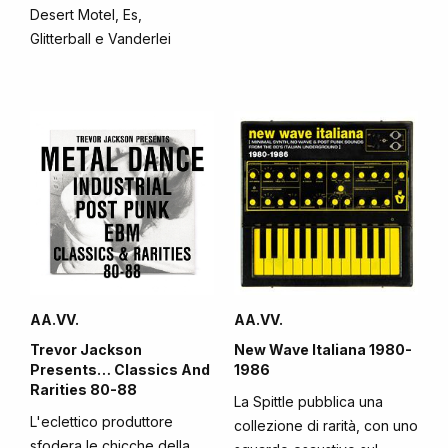
Desert Motel, Es,
Glitterball e Vanderlei
AA.VV.
AA.VV.
Trevor Jackson
New Wave Italiana 1980-
Presents… Classics And
1986
Rarities 80-88
La Spittle pubblica una
L'eclettico produttore
collezione di rarità, con uno
sfodera le chicche della