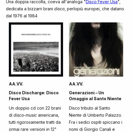
Una doppia raccolta, coeva all'analoga "
Disco Fever Usa
",
dedicata a bizzarri brani
disco
, perlopiù europei, che datano
dal 1976 al 1984
AA.VV.
AA.VV.
Disco Discharge: Disco
Generazioni – Un
Fever Usa
Omaggio al Santo Niente
Un doppio cd con 22 brani
Disco tributo al Santo
di
disco-music
americana,
Niente di Umberto Palazzo.
tutti rigorosamente tratti da
Fra i sedici ospiti spiccano i
ormai rare versioni in 12"
nomi di Giorgio Canali e