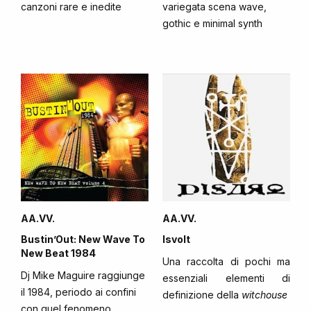
canzoni rare e inedite
variegata scena wave,
gothic e minimal synth
AA.VV.
AA.VV.
Bustin’Out: New Wave To
Isvolt
New Beat 1984
Una raccolta di pochi ma
Dj Mike Maguire raggiunge
essenziali elementi di
il 1984, periodo ai confini
definizione della
witchouse
con quel fenomeno