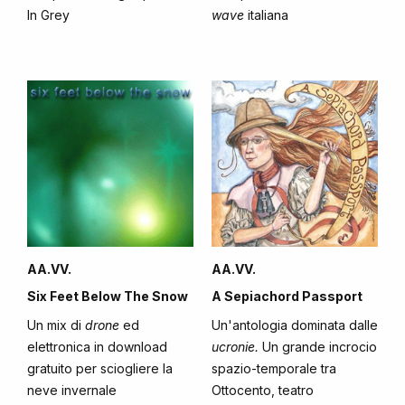
In Grey
wave
italiana
AA.VV.
AA.VV.
Six Feet Below The Snow
A Sepiachord Passport
Un mix di
drone
ed
Un'antologia dominata dalle
elettronica in download
ucronie.
Un grande incrocio
gratuito per sciogliere la
spazio-temporale tra
neve invernale
Ottocento, teatro