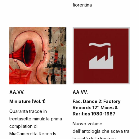
fiorentina
AA.VV.
AA.VV.
Miniature (Vol. 1)
Fac. Dance 2: Factory
Records 12″ Mixes &
Quaranta tracce in
Rarities 1980-1987
trentasette minuti: la prima
Nuovo volume
compilation di
dell'antologia che scava tra
MiaCameretta Records
le rarità della Factory