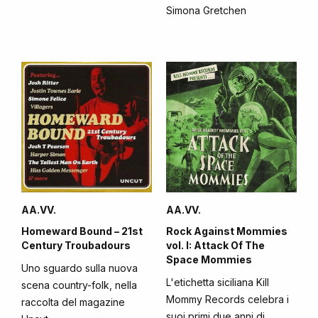
Simona Gretchen
AA.VV.
AA.VV.
Homeward Bound – 21st
Rock Against Mommies
Century Troubadours
vol. I: Attack Of The
Space Mommies
Uno sguardo sulla nuova
L'etichetta siciliana Kill
scena country-folk, nella
Mommy Records celebra i
raccolta del magazine
suoi primi due anni di