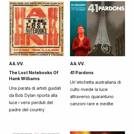
AA.VV.
AA.VV.
The Lost Notebooks Of
41 Pardons
Hank Williams
Un'etichetta australiana di
Una parata di artisti guidati
culto rivede la luce
da Bob Dylan riporta alla
attraverso quarantuno
luce i versi perduti del
canzoni rare e inedite
padre del country