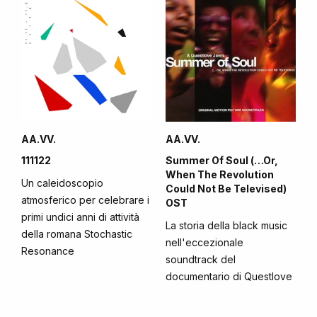
AA.VV.
AA.VV.
111122
Summer Of Soul (…Or,
When The Revolution
Un caleidoscopio
Could Not Be Televised)
atmosferico per celebrare i
OST
primi undici anni di attività
La storia della black music
della romana Stochastic
nell'eccezionale
Resonance
soundtrack del
documentario di Questlove