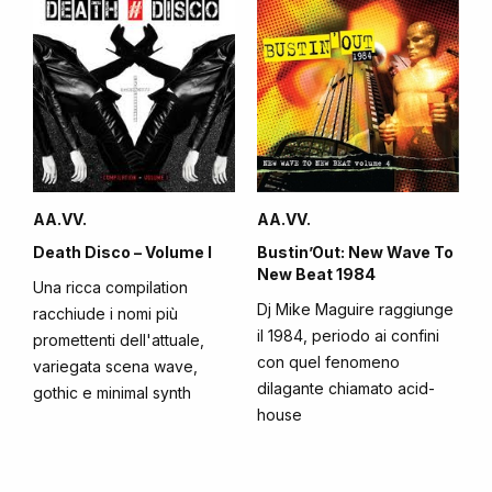
AA.VV.
AA.VV.
Death Disco – Volume I
Bustin’Out: New Wave To
New Beat 1984
Una ricca compilation
Dj Mike Maguire raggiunge
racchiude i nomi più
il 1984, periodo ai confini
promettenti dell'attuale,
con quel fenomeno
variegata scena wave,
dilagante chiamato acid-
gothic e minimal synth
house