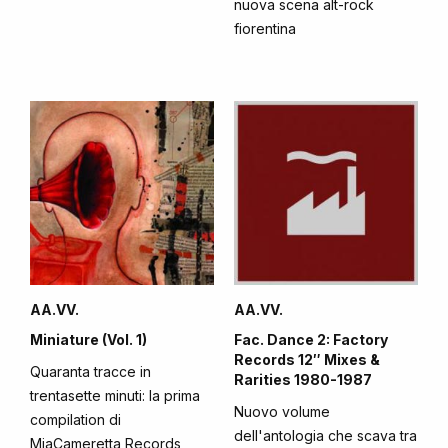
nuova scena alt-rock
fiorentina
AA.VV.
AA.VV.
Miniature (Vol. 1)
Fac. Dance 2: Factory
Records 12″ Mixes &
Quaranta tracce in
Rarities 1980-1987
trentasette minuti: la prima
Nuovo volume
compilation di
dell'antologia che scava tra
MiaCameretta Records