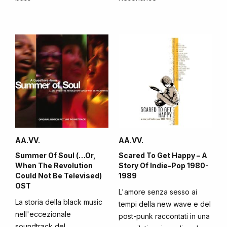
AA.VV.
AA.VV.
Summer Of Soul (…Or,
Scared To Get Happy – A
When The Revolution
Story Of Indie-Pop 1980-
Could Not Be Televised)
1989
OST
L'amore senza sesso ai
La storia della black music
tempi della new wave e del
nell'eccezionale
post-punk raccontati in una
soundtrack del