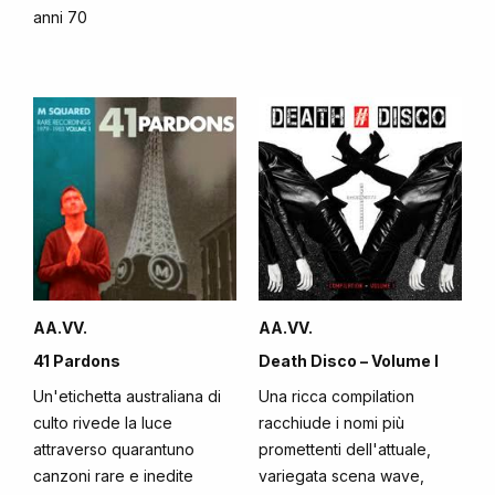
anni 70
AA.VV.
AA.VV.
41 Pardons
Death Disco – Volume I
Un'etichetta australiana di
Una ricca compilation
culto rivede la luce
racchiude i nomi più
attraverso quarantuno
promettenti dell'attuale,
canzoni rare e inedite
variegata scena wave,