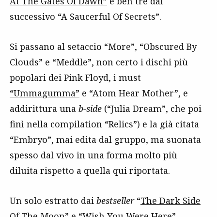
At The Gates Of Dawn”
e ben tre dal
successivo “A Saucerful Of Secrets”.
Si passano al setaccio “More”, “Obscured By
Clouds” e “Meddle”, non certo i dischi più
popolari dei Pink Floyd, i must
“Ummagumma”
e “Atom Hear Mother”, e
addirittura una
b-side
(“Julia Dream”, che poi
finì nella compilation “Relics”) e la già citata
“Embryo”, mai edita dal gruppo, ma suonata
spesso dal vivo in una forma molto più
diluita rispetto a quella qui riportata.
Un solo estratto dai
bestseller
“
The Dark Side
Of The Moon
” e “Wish You Were Here”,