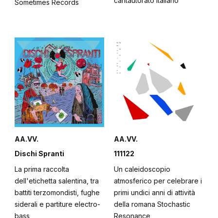
cantautorato italiano
Sometimes Records
AA.VV.
AA.VV.
Dischi Spranti
111122
La prima raccolta
Un caleidoscopio
dell'etichetta salentina, tra
atmosferico per celebrare i
battiti terzomondisti, fughe
primi undici anni di attività
siderali e partiture electro-
della romana Stochastic
bass
Resonance