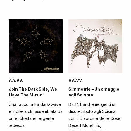
AA.VV.
AA.VV.
Join The Dark Side, We
Simmetrie – Un omaggio
Have The Music!
agli Scisma
Una raccolta tra dark-wave
Da 14 band emergenti un
e indie-rock, assemblata da
disco-tributo agli Scisma
un'etichetta emergente
con Il Disordine delle Cose,
tedesca
Desert Motel, Es,