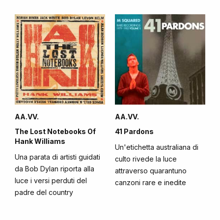
AA.VV.
AA.VV.
The Lost Notebooks Of
41 Pardons
Hank Williams
Un'etichetta australiana di
Una parata di artisti guidati
culto rivede la luce
da Bob Dylan riporta alla
attraverso quarantuno
luce i versi perduti del
canzoni rare e inedite
padre del country