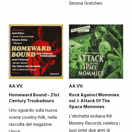
Simona Gretchen
AA.VV.
AA.VV.
Homeward Bound – 21st
Rock Against Mommies
Century Troubadours
vol. I: Attack Of The
Space Mommies
Uno sguardo sulla nuova
L'etichetta siciliana Kill
scena country-folk, nella
Mommy Records celebra i
raccolta del magazine
suoi primi due anni di
Uncut