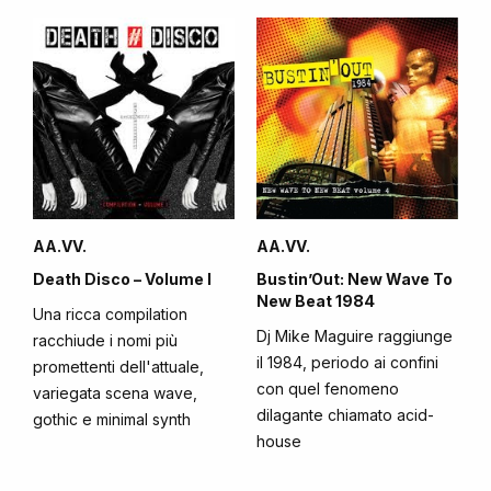
AA.VV.
AA.VV.
Death Disco – Volume I
Bustin’Out: New Wave To
New Beat 1984
Una ricca compilation
Dj Mike Maguire raggiunge
racchiude i nomi più
il 1984, periodo ai confini
promettenti dell'attuale,
con quel fenomeno
variegata scena wave,
dilagante chiamato acid-
gothic e minimal synth
house