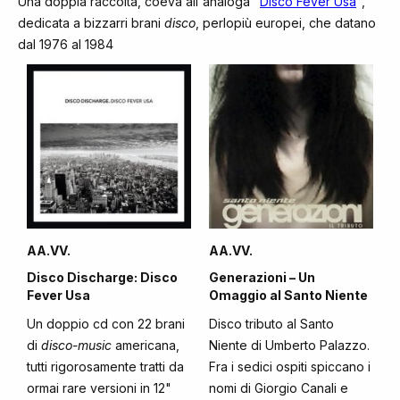
Una doppia raccolta, coeva all'analoga "
Disco Fever Usa
",
dedicata a bizzarri brani
disco
, perlopiù europei, che datano
dal 1976 al 1984
AA.VV.
AA.VV.
Disco Discharge: Disco
Generazioni – Un
Fever Usa
Omaggio al Santo Niente
Un doppio cd con 22 brani
Disco tributo al Santo
di
disco-music
americana,
Niente di Umberto Palazzo.
tutti rigorosamente tratti da
Fra i sedici ospiti spiccano i
ormai rare versioni in 12"
nomi di Giorgio Canali e