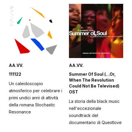
AA.VV.
AA.VV.
111122
Summer Of Soul (…Or,
When The Revolution
Un caleidoscopio
Could Not Be Televised)
atmosferico per celebrare i
OST
primi undici anni di attività
La storia della black music
della romana Stochastic
nell'eccezionale
Resonance
soundtrack del
documentario di Questlove