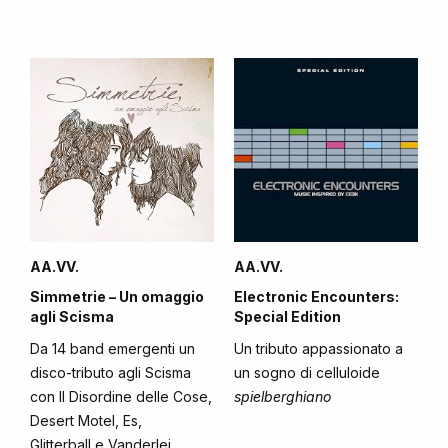
AA.VV.
AA.VV.
Simmetrie – Un omaggio
Electronic Encounters:
agli Scisma
Special Edition
Da 14 band emergenti un
Un tributo appassionato a
disco-tributo agli Scisma
un sogno di celluloide
con Il Disordine delle Cose,
spielberghiano
Desert Motel, Es,
Glitterball e Vanderlei