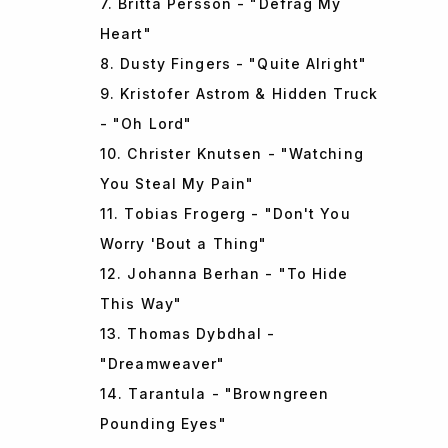
7. Britta Persson - "Defrag My
Heart"
8. Dusty Fingers - "Quite Alright"
9. Kristofer Astrom & Hidden Truck
- "Oh Lord"
10. Christer Knutsen - "Watching
You Steal My Pain"
11. Tobias Frogerg - "Don't You
Worry 'Bout a Thing"
12. Johanna Berhan - "To Hide
This Way"
13. Thomas Dybdhal -
"Dreamweaver"
14. Tarantula - "Browngreen
Pounding Eyes"