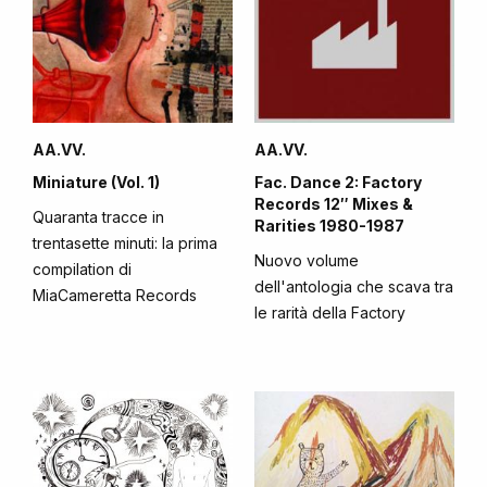
AA.VV.
AA.VV.
Miniature (Vol. 1)
Fac. Dance 2: Factory
Records 12″ Mixes &
Quaranta tracce in
Rarities 1980-1987
trentasette minuti: la prima
Nuovo volume
compilation di
dell'antologia che scava tra
MiaCameretta Records
le rarità della Factory