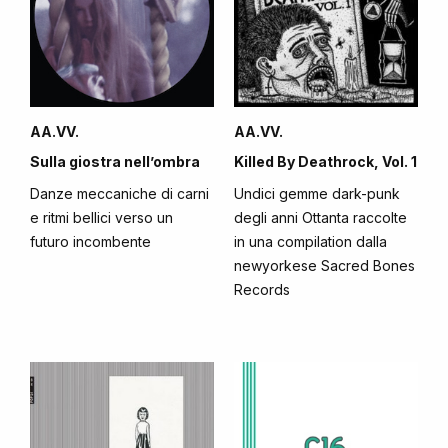
AA.VV.
AA.VV.
Sulla giostra nell’ombra
Killed By Deathrock, Vol. 1
Danze meccaniche di carni
Undici gemme dark-punk
e ritmi bellici verso un
degli anni Ottanta raccolte
futuro incombente
in una compilation dalla
newyorkese Sacred Bones
Records