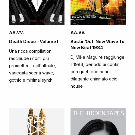
AA.VV.
AA.VV.
Death Disco – Volume I
Bustin’Out: New Wave To
New Beat 1984
Una ricca compilation
Dj Mike Maguire raggiunge
racchiude i nomi più
il 1984, periodo ai confini
promettenti dell'attuale,
con quel fenomeno
variegata scena wave,
dilagante chiamato acid-
gothic e minimal synth
house