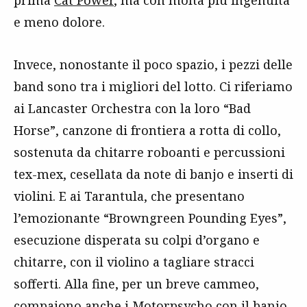
prima
Cat Power
, ma con molta più ingenuità
e meno dolore.
Invece, nonostante il poco spazio, i pezzi delle
band sono tra i migliori del lotto. Ci riferiamo
ai Lancaster Orchestra con la loro “Bad
Horse”, canzone di frontiera a rotta di collo,
sostenuta da chitarre roboanti e percussioni
tex-mex, cesellata da note di banjo e inserti di
violini. E ai Tarantula, che presentano
l’emozionante “Browngreen Pounding Eyes”,
esecuzione disperata su colpi d’organo e
chitarre, con il violino a tagliare stracci
sofferti. Alla fine, per un breve cammeo,
compaiono anche i
Motorpsycho
con il banjo