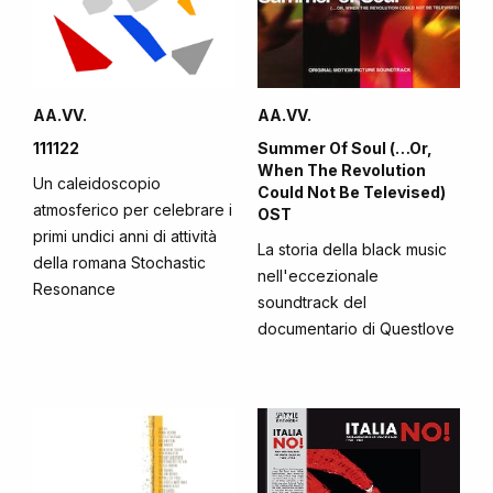
AA.VV.
AA.VV.
111122
Summer Of Soul (…Or,
When The Revolution
Un caleidoscopio
Could Not Be Televised)
atmosferico per celebrare i
OST
primi undici anni di attività
La storia della black music
della romana Stochastic
nell'eccezionale
Resonance
soundtrack del
documentario di Questlove