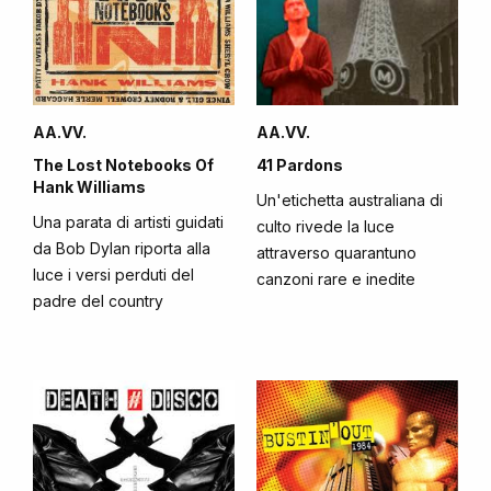
AA.VV.
AA.VV.
The Lost Notebooks Of
41 Pardons
Hank Williams
Un'etichetta australiana di
Una parata di artisti guidati
culto rivede la luce
da Bob Dylan riporta alla
attraverso quarantuno
luce i versi perduti del
canzoni rare e inedite
padre del country