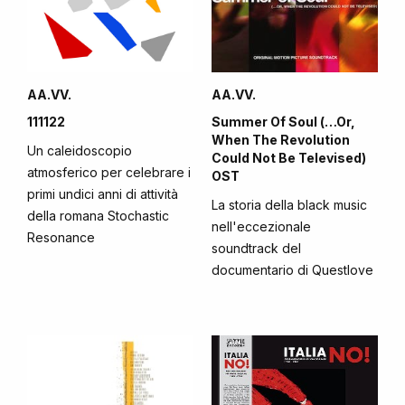
AA.VV.
AA.VV.
111122
Summer Of Soul (…Or,
When The Revolution
Un caleidoscopio
Could Not Be Televised)
atmosferico per celebrare i
OST
primi undici anni di attività
La storia della black music
della romana Stochastic
nell'eccezionale
Resonance
soundtrack del
documentario di Questlove