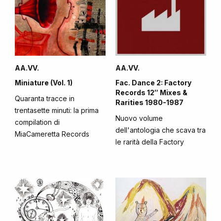
AA.VV.
AA.VV.
Miniature (Vol. 1)
Fac. Dance 2: Factory
Records 12″ Mixes &
Quaranta tracce in
Rarities 1980-1987
trentasette minuti: la prima
Nuovo volume
compilation di
dell'antologia che scava tra
MiaCameretta Records
le rarità della Factory