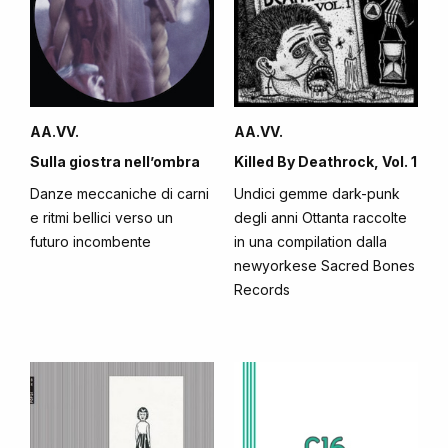
AA.VV.
AA.VV.
Sulla giostra nell’ombra
Killed By Deathrock, Vol. 1
Danze meccaniche di carni
Undici gemme dark-punk
e ritmi bellici verso un
degli anni Ottanta raccolte
futuro incombente
in una compilation dalla
newyorkese Sacred Bones
Records