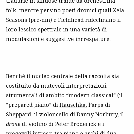
tradurle in sinuose trame da orchestrina
folk, mentre persino poeti dronici quali Xela,
Seasons (pre-din) e Fieldhead rideclinano il
loro lessico spettrale in una varietà di
modulazioni e suggestive increspature.
Benché il nucleo centrale della raccolta sia
costituito da mutevoli interpretazioni
strumentali di ambito “modern classical” (il
“prepared piano” di
Hauschka
, l’arpa di
Sheppard, il violoncello di
Danny Norbury
, il
drone
di violino di Peter Broderick e i
pregevoli intrecci tra piano e archi di due