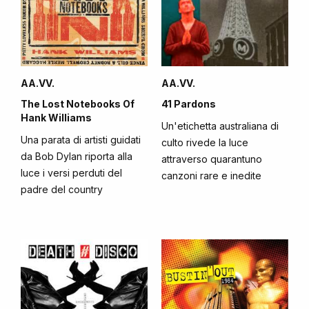
AA.VV.
AA.VV.
The Lost Notebooks Of
41 Pardons
Hank Williams
Un'etichetta australiana di
Una parata di artisti guidati
culto rivede la luce
da Bob Dylan riporta alla
attraverso quarantuno
luce i versi perduti del
canzoni rare e inedite
padre del country