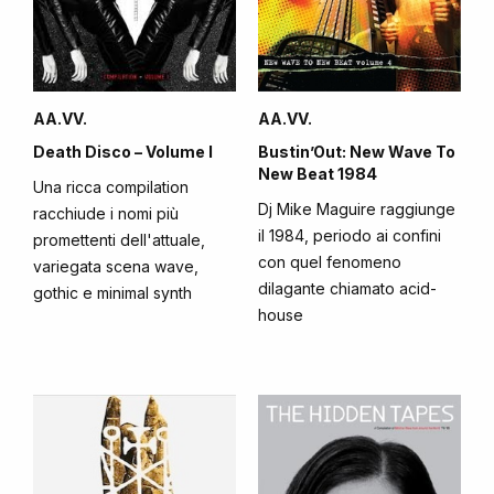
AA.VV.
AA.VV.
Death Disco – Volume I
Bustin’Out: New Wave To
New Beat 1984
Una ricca compilation
Dj Mike Maguire raggiunge
racchiude i nomi più
il 1984, periodo ai confini
promettenti dell'attuale,
con quel fenomeno
variegata scena wave,
dilagante chiamato acid-
gothic e minimal synth
house