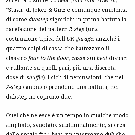
accentato sul terzo
beat
(
tum-tum-TUM-ta
).
"Stash" di Joker & Ginz è comunque emblema
di come
dubstep
significhi in prima battuta la
rarefazione del pattern
2-step
(una
costruzione tipica dell'
UK garage
: anziché i
quattro colpi di cassa che battezzano il
classico
four to the floor
, cassa sui
beat
dispari
e rullante su quelli pari, più una discreta
dose di
shuffle
). I cicli di percussioni, che nel
2-ste
p canonico prendono una battuta, nel
dubstep ne coprono due.
Quel che ne esce è un tempo in qualche modo
ampliato, svuotato: subliminalmente, si crea
dello spazio fra i
beat
, un interregno
dub
che