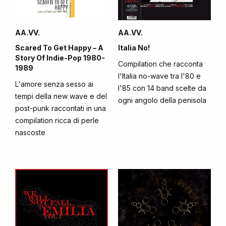
AA.VV.
AA.VV.
Scared To Get Happy – A
Italia No!
Story Of Indie-Pop 1980-
Compilation che racconta
1989
l'Italia no-wave tra l'80 e
L'amore senza sesso ai
l'85 con 14 band scelte da
tempi della new wave e del
ogni angolo della penisola
post-punk raccontati in una
compilation ricca di perle
nascoste