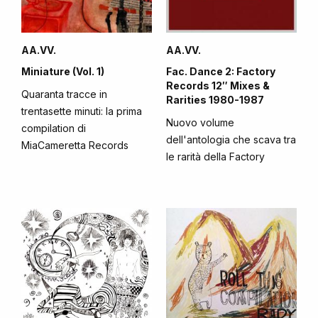
AA.VV.
AA.VV.
Miniature (Vol. 1)
Fac. Dance 2: Factory
Records 12″ Mixes &
Quaranta tracce in
Rarities 1980-1987
trentasette minuti: la prima
Nuovo volume
compilation di
dell'antologia che scava tra
MiaCameretta Records
le rarità della Factory