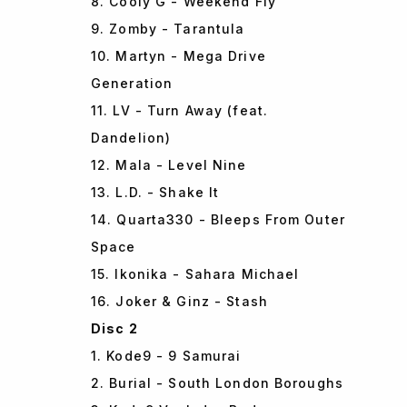
8. Cooly G - Weekend Fly
9. Zomby - Tarantula
10. Martyn - Mega Drive
Generation
11. LV - Turn Away (feat.
Dandelion)
12. Mala - Level Nine
13. L.D. - Shake It
14. Quarta330 - Bleeps From Outer
Space
15. Ikonika - Sahara Michael
16. Joker & Ginz - Stash
Disc 2
1. Kode9 - 9 Samurai
2. Burial - South London Boroughs