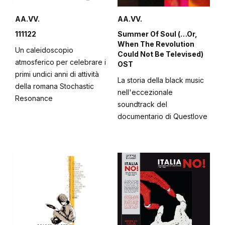
AA.VV.
AA.VV.
111122
Summer Of Soul (…Or,
When The Revolution
Un caleidoscopio
Could Not Be Televised)
atmosferico per celebrare i
OST
primi undici anni di attività
La storia della black music
della romana Stochastic
nell'eccezionale
Resonance
soundtrack del
documentario di Questlove