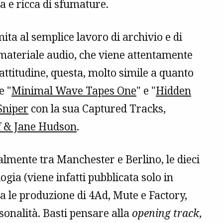
a e ricca di sfumature.
ta al semplice lavoro di archivio e di
l materiale audio, che viene attentamente
 attitudine, questa, molto simile a quanto
e "
Minimal Wave Tapes One
" e "
Hidden
Sniper
con la sua Captured Tracks,
f & Jane Hudson
.
almente tra Manchester e Berlino, le dieci
ogia (viene infatti pubblicata solo in
tra le produzione di 4Ad, Mute e Factory,
onalità. Basti pensare alla
opening track
,