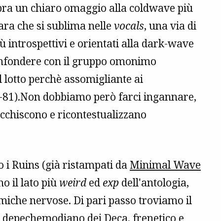
bra un chiaro omaggio alla coldwave più
ara che si sublima nelle
vocals
, una via di
ù introspettivi e orientati alla dark-wave
confondere con il gruppo omonimo
l lotto perchè assomigliante ai
-81).Non dobbiamo però farci ingannare,
icchiscono e ricontestualizzano
no i Ruins (già ristampati da
Minimal Wave
o il lato più
weird
ed
exp
dell'antologia,
tmiche nervose. Di pari passo troviamo il
o
depechemodiano
dei Deca, frenetico e