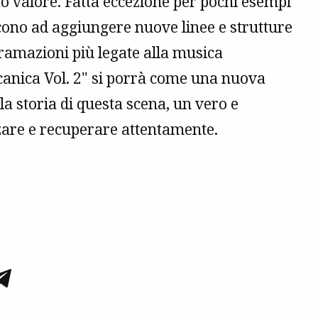
to valore. Fatta eccezione per pochi esempi
scono ad aggiungere nuove linee e strutture
iramazioni più legate alla musica
canica Vol. 2" si porrà come una nuova
a storia di questa scena, un vero e
are e recuperare attentamente.