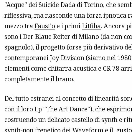
"Acque" dei Suicide Dada di Torino, che sem
riflessiva, ma nasconde una forza ipnotica r
mezzo tra
Faust'o
e i primi
Litfiba
. Ancora pi
sono i Der Blaue Reiter di Milano (da non 
spagnolo), il progetto forse più derivativo de
contemporanei Joy Division (siamo nel 1980
elementi come chitarra acustica e CR 78 arr
completamente il brano.
Del tutto estranei al concetto di linearità so
con il loro Lp "The Art Dance"), che esprimon
costruendo un delicato castello di synth e ri
synth-pop frenetico dei Waveform e il gust