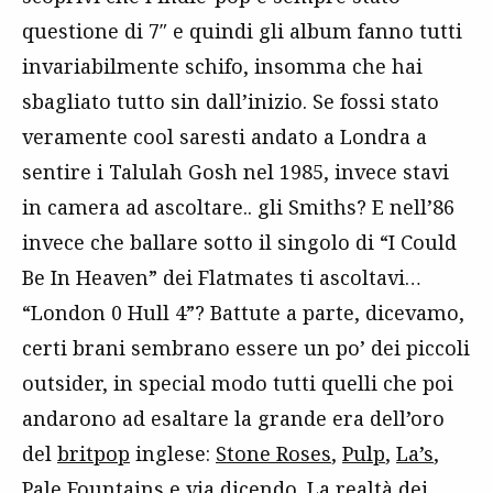
questione di 7″ e quindi gli album fanno tutti
invariabilmente schifo, insomma che hai
sbagliato tutto sin dall’inizio. Se fossi stato
veramente cool saresti andato a Londra a
sentire i Talulah Gosh nel 1985, invece stavi
in camera ad ascoltare.. gli Smiths? E nell’86
invece che ballare sotto il singolo di “I Could
Be In Heaven” dei Flatmates ti ascoltavi…
“London 0 Hull 4”? Battute a parte, dicevamo,
certi brani sembrano essere un po’ dei piccoli
outsider, in special modo tutti quelli che poi
andarono ad esaltare la grande era dell’oro
del
britpop
inglese:
Stone Roses
,
Pulp
,
La’s
,
Pale Fountains e via dicendo. La realtà dei