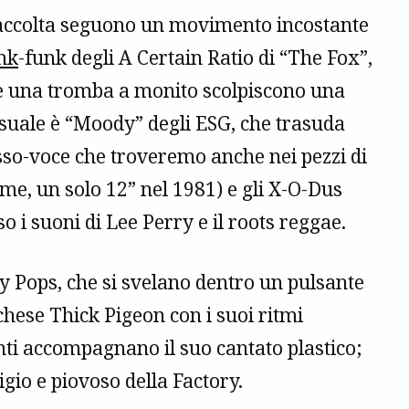
 raccolta seguono un movimento incostante
nk
-funk degli A Certain Ratio di “The Fox”,
o e una tromba a monito scolpiscono una
nsuale è “Moody” degli ESG, che trasuda
sso-voce che troveremo anche nei pezzi di
ome, un solo 12” nel 1981) e gli X-O-Dus
o i suoni di Lee Perry e il roots reggae.
 Pops, che si svelano dentro un pulsante
chese Thick Pigeon con i suoi ritmi
denti accompagnano il suo cantato plastico;
igio e piovoso della Factory.