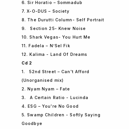
6. Sir Horatio – Sommadub
7. X-O-DUS – Society
8. The Durutti Column- Self Portrait
9. Section 25- Knew Noise
10. Shark Vegas- You Hurt Me
11. Fadela – N’Sel Fik
12. Kalima - Land Of Dreams
Cd 2
1. 52nd Street – Can't Afford
(Unorganised mix)
2. Nyam Nyam – Fate
3. A Certain Ratio - Lucinda
4. ESG – You're No Good
5. Swamp Children - Softly Saying
Goodbye