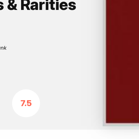
 & Rarities
unk
7.5