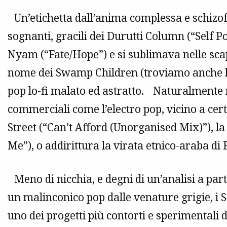
Un’etichetta dall’anima complessa e schizof
sognanti, gracili dei Durutti Column (“Self Po
Nyam (“Fate/Hope”) e si sublimava nelle scap
nome dei Swamp Children (troviamo anche lor
pop lo-fi malato ed astratto. Naturalment
commerciali come l’electro pop, vicino a ce
Street (“Can’t Afford (Unorganised Mix)”), l
Me”), o addirittura la virata etnico-araba di F
Meno di nicchia, e degni di un’analisi a pa
un malinconico pop dalle venature grigie, i 
uno dei progetti più contorti e sperimentali d