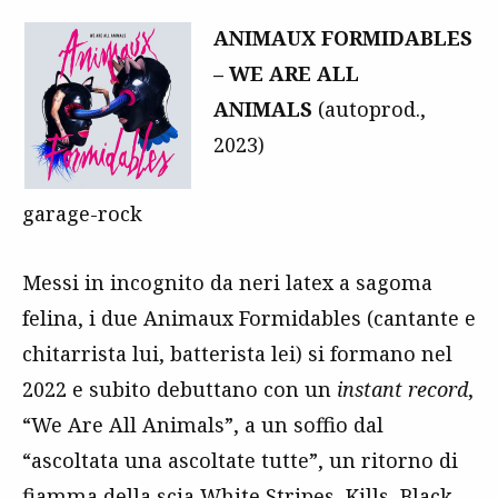
ANIMAUX FORMIDABLES
– WE ARE ALL
ANIMALS
(autoprod.,
2023)
garage-rock
Messi in incognito da neri latex a sagoma
felina, i due Animaux Formidables (cantante e
chitarrista lui, batterista lei) si formano nel
2022 e subito debuttano con un
instant record
,
“We Are All Animals”, a un soffio dal
“ascoltata una ascoltate tutte”, un ritorno di
fiamma della scia
White Stripes
,
Kills
,
Black