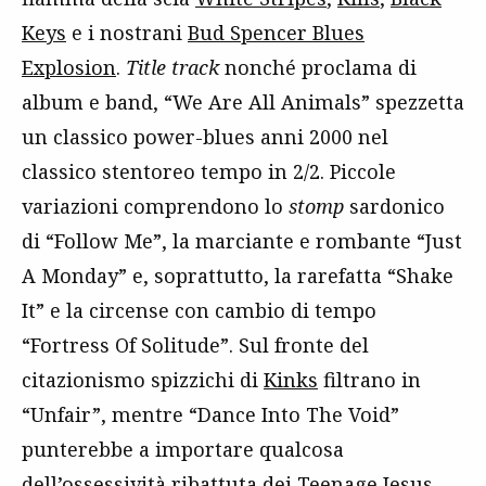
Keys
e i nostrani
Bud Spencer Blues
Explosion
.
Title track
nonché proclama di
album e band, “We Are All Animals” spezzetta
un classico power-blues anni 2000 nel
classico stentoreo tempo in 2/2. Piccole
variazioni comprendono lo
stomp
sardonico
di “Follow Me”, la marciante e rombante “Just
A Monday” e, soprattutto, la rarefatta “Shake
It” e la circense con cambio di tempo
“Fortress Of Solitude”. Sul fronte del
citazionismo spizzichi di
Kinks
filtrano in
“Unfair”, mentre “Dance Into The Void”
punterebbe a importare qualcosa
dell’ossessività ribattuta dei
Teenage Jesus
.