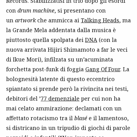
Records. Stabilizzatisi in trio dopo gli esordi
con
drum machine
, si presentano con
un
artwork
che ammicca ai
Talking Heads
, ma
la Grande Mela addentata dalla musica è
piuttosto quella spolpata dei
DNA
(con la
nuova arrivata Hijiri Shimamoto a far le veci
di Ikue Mori), infilzata su un’acuminata
forchetta post-funk di foggia
Gang Of Four
. La
bolognesità latente di questo eccentrico
spiantato si prende però la rivincita nei testi,
debitori del ’
77 demenziale
per cui non ha
mai celato ammirazione: declamati con un
affettato rotacismo tra il
blasé
e il lamentoso,
si districano in un tripudio di giochi di parole