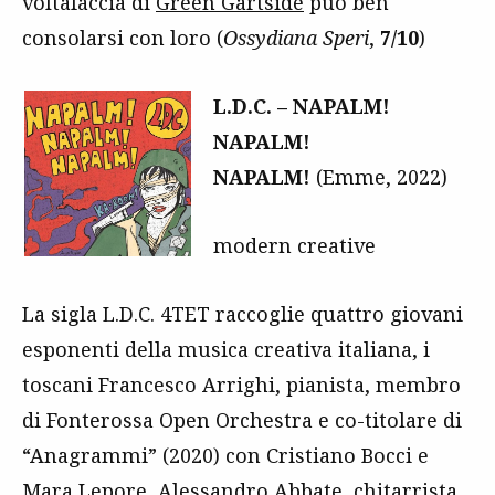
voltafaccia di
Green Gartside
può ben
consolarsi con loro (
Ossydiana Speri
,
7/10
)
L.D.C. – NAPALM!
NAPALM!
NAPALM!
(Emme, 2022)
modern creative
La sigla L.D.C. 4TET raccoglie quattro giovani
esponenti della musica creativa italiana, i
toscani Francesco Arrighi, pianista, membro
di Fonterossa Open Orchestra e co-titolare di
“Anagrammi” (2020) con Cristiano Bocci e
Mara Lepore, Alessandro Abbate, chitarrista,