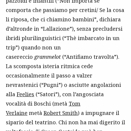
pazzoidi e infantili (“Non importa se
comporta che passiamo per cretini/ Se la cosa
li riposa, che ci chiamino bambini”, dichiara
d’altronde in “Lallazione”), senza precludersi
ibridi plurilinguistici (“Thè imbarcato in un
trip”) quando non un
casereccio
grammelot
(“Antifiamo travolta”).
La scomposta isteria ritmica cede
occasionalmente il passo a valzer
nevrastenici (“Pugni”) o asciutte angolazioni
alla
Feelies
(“Satori”), con l’angosciata
vocalità di Boschi (metà
Tom
Verlaine
metà
Robert Smith
) a impugnare il
sipario del teatrino. Chi non ha mai digerito il