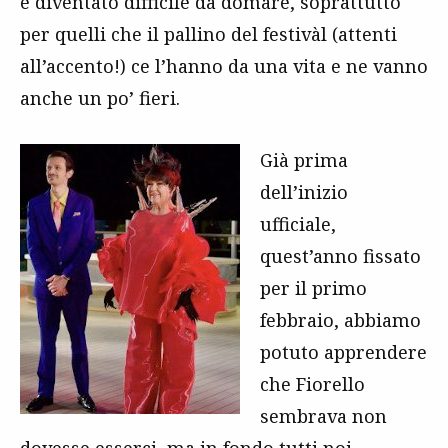
è diventato difficile da domare, soprattutto
per quelli che il pallino del festivàl (attenti
all’accento!) ce l’hanno da una vita e ne vanno
anche un po’ fieri.
Già prima
dell’inizio
ufficiale,
quest’anno fissato
per il primo
febbraio, abbiamo
potuto apprendere
che Fiorello
sembrava non
dovesse esserci, ma in fondo tutti noi