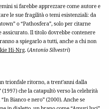
alvemini si farebbe apprezzare come autore e
e le sue fragilità o temi esistenziali: da
natown” o “Pathosfera”, solo per citarne
e assicurato. Il titolo dovrebbe contenere
eranno a spiegarlo a tutti, anche a chi non
kie Hi-Nrg
. (
Antonio Silvestri
)
n trionfale ritorno, a trent’anni dalla
” (1997) che la catapultò verso la celebrità
 “In Bianco e nero” (2000). Anche se
e in dialetto, un brano come “
Amuri luci
”