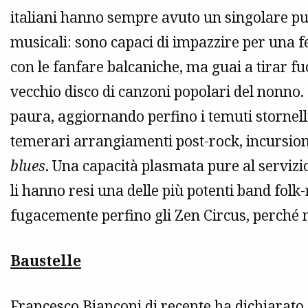
italiani hanno sempre avuto un singolare pud
musicali: sono capaci di impazzire per una f
con le fanfare balcaniche, ma guai a tirar f
vecchio disco di canzoni popolari del nonno. 
paura, aggiornando perfino i temuti stornell
temerari arrangiamenti post-rock, incursio
blues
. Una capacità plasmata pure al servizi
li hanno resi una delle più potenti band folk-
fugacemente perfino gli Zen Circus, perché n
Baustelle
Francesco Bianconi
di recente ha dichiarato 