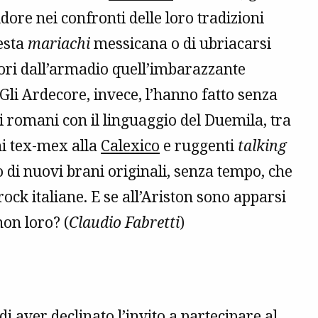
ore nei confronti delle loro tradizioni
esta
mariachi
messicana o di ubriacarsi
uori dall’armadio quell’imbarazzante
Gli Ardecore, invece, l’hanno fatto senza
i romani con il linguaggio del Duemila, tra
ni tex-mex alla
Calexico
e ruggenti
talking
o di nuovi brani originali, senza tempo, che
rock italiane. E se all’Ariston sono apparsi
on loro? (
Claudio Fabretti
)
di aver declinato l’invito a partecipare al