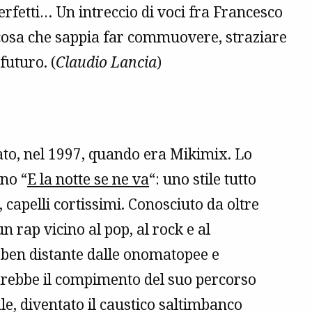
erfetti… Un intreccio di voci fra Francesco
lcosa che sappia far commuovere, straziare
futuro. (
Claudio Lancia
)
to, nel 1997, quando era Mikimix. Lo
ano “
E la notte se ne va
“: uno stile tutto
 capelli cortissimi. Conosciuto da oltre
n rap vicino al pop, al rock e al
, ben distante dalle onomatopee e
arebbe il compimento del suo percorso
le, diventato il caustico saltimbanco