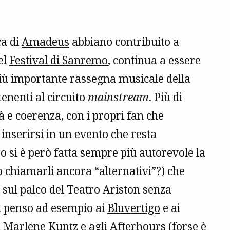
ca di
Amadeus
abbiano contribuito a
el
Festival di Sanremo
, continua a essere
più importante rassegna musicale della
tenenti al circuito
mainstream
. Più di
à e coerenza, con i propri fan che
nserirsi in un evento che resta
si è però fatta sempre più autorevole la
mo chiamarli ancora “alternativi”?) che
 sul palco del Teatro Ariston senza
ni penso ad esempio ai
Bluvertigo
e ai
i
Marlene Kuntz
e agli
Afterhours
(forse è