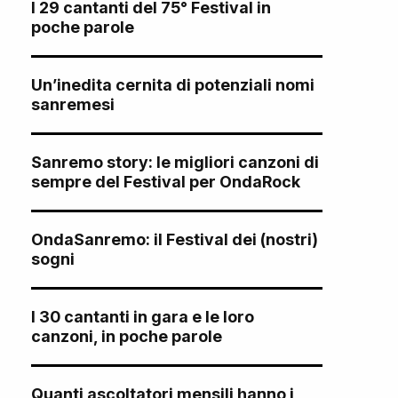
I 29 cantanti del 75° Festival in
poche parole
Un’inedita cernita di potenziali nomi
sanremesi
Sanremo story: le migliori canzoni di
sempre del Festival per OndaRock
OndaSanremo: il Festival dei (nostri)
sogni
I 30 cantanti in gara e le loro
canzoni, in poche parole
Quanti ascoltatori mensili hanno i