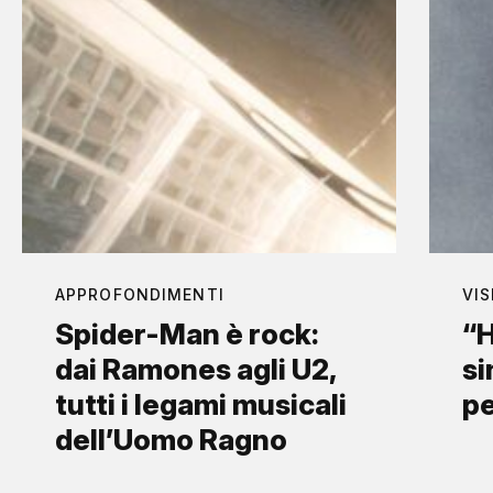
APPROFONDIMENTI
VIS
Spider-Man è rock:
“H
dai Ramones agli U2,
si
tutti i legami musicali
p
dell’Uomo Ragno