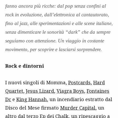
fanno ancora più ricche: dal pop senza confini al
rock in evoluzione, dall’elettronica al cantautorato,
fino al jazz, alle sperimentazioni e alle scene italiane,
senza dimenticare le sonorità “dark” che da sempre
seguiamo con attenzione. Un viaggio in costante
movimento, per scoprire e lasciarsi sorprendere.
Rock e dintorni
I nuovi singoli di Momma,
Postcards
,
Hard
Quartet
,
Jesus Lizard
,
Viagra Boys
,
Fontaines
Dc
e
King Hannah
, un incendiario estratto dal
Disco del Mese firmato
Murder Capital
, un
altro dal
terzo Ep
dei
Chalk
, un ripescaggio a