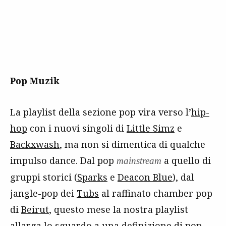
Pop Muzik
La playlist della sezione pop vira verso l’
hip-
hop
con i nuovi singoli di
Little Simz
e
Backxwash
, ma non si dimentica di qualche
impulso dance. Dal pop
a quello di
mainstream
gruppi storici (
Sparks
e
Deacon Blue
), dal
jangle-pop dei
Tubs
al raffinato chamber pop
di
Beirut
, questo mese la nostra playlist
allarga lo sguardo a una definizione di pop