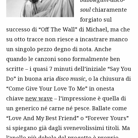
soul
chiaramente
forgiato sul
successo di “Off The Wall” di Michael, ma che
su otto tracce non riesce a incastrare manco
un singolo pezzo degno di nota. Anche
quando le canzoni sono formalmente ben
scritte – i quasi 7 minuti dell’iniziale “Say You
Do” in buona aria
disco music
, o la chiusura di
“Come Give Your Love To Me” in onesta
chiave
new wave
– l’impressione è quella di
un generico né carne né pesce. Ballate come
“Love And My Best Friend” o “Forever Yours”
si spiegano già dagli svenevolissimi titoli. Ma
l’anello più debole del progetto è proprio