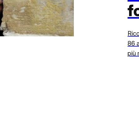
f
Ric
86 a
più