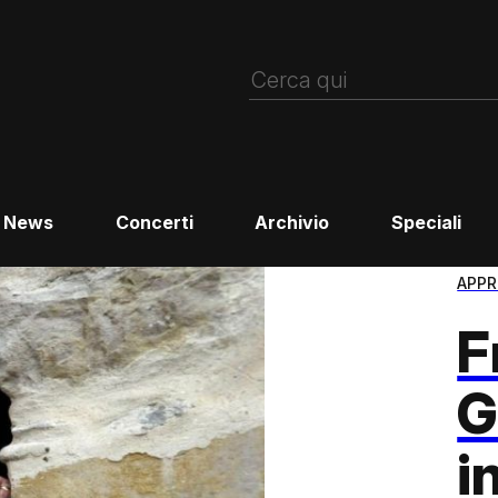
News
Concerti
Archivio
Speciali
APPR
F
G
i