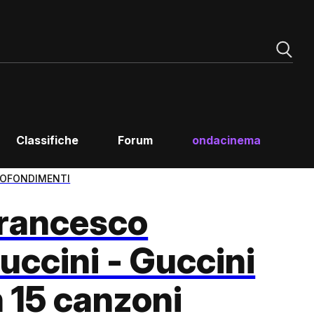
Classifiche
Forum
ondacinema
OFONDIMENTI
rancesco
uccini - Guccini
n 15 canzoni