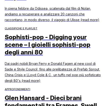
In piena febbre da Odissea, scatenata dal film di Nolan,
andiamo a recuperare e analizzare 20 canzoni che
raccontano, in modo diverso, il viaggio di Ulisse (read more)
CLASSIFICHE E PLAYLIST
Sophisti-pop - Digging your
scene – I gioielli sophisti-pop
degli anni 80
Dai padri nobili Bryan Ferry e Donald Fagen al new cool di
Sade e Style Council, fino alle prelibatezze di Prefab Sprout,
China Crisis e LLoyd Cole & C., un tuffo nel pop più sofisticato
degli 80's (read more)
APPROFONDIMENTI
Glen Hansard - Dieci brani
fondamentali tra Frames, Swell