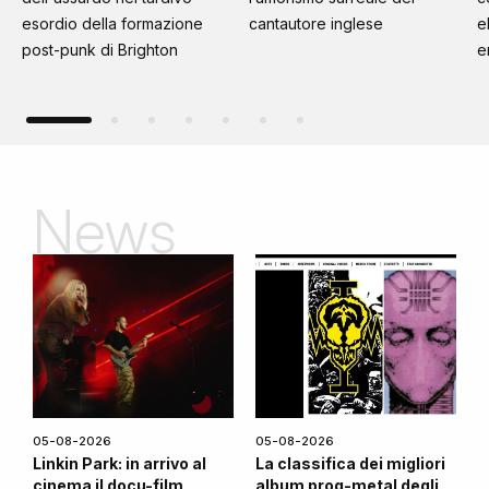
esordio della formazione
cantautore inglese
e
post-punk di Brighton
e
News
05-08-2026
05-08-2026
Linkin Park: in arrivo al
La classifica dei migliori
cinema il docu-film
album prog-metal degli