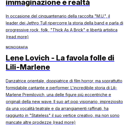
immaginazione e realtà
In occasione del cinquantenario della raccolta "M.U.", il
leader dei Jethro Tull ripercorre la storia della band e parla di
progressive rock, folk, "Thick As A Brick" e libertà artistica
(read more)
MONOGRAFIA
Lene Lovich - La favola folle di
Lili-Marlene
Danzatrice orientale, doppiatrice di film horror, ma soprattutto
formidabile cantante e performer. L'incredibile storia di Lili-
Marlene Premilovich, una delle figure più eccentriche e
originali della new wave. Il suo art pop visionario, impreziosito
da una vocalità teatrale e da arrangiamenti raffinati, ha
raggiunto in "Stateless" il suo vertice creativo, ma non sono
mancate altre prodezze (read more)