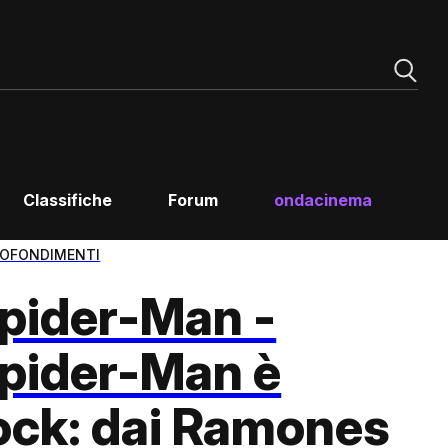
Classifiche
Forum
ondacinema
OFONDIMENTI
pider-Man -
pider-Man è
ock: dai Ramones