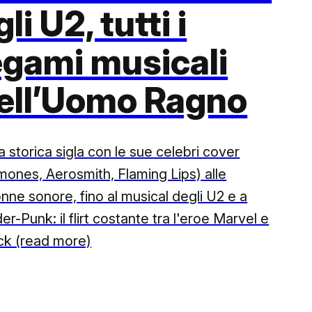
gli U2, tutti i
egami musicali
ell’Uomo Ragno
a storica sigla con le sue celebri cover
mones, Aerosmith, Flaming Lips) alle
nne sonore, fino al musical degli U2 e a
er-Punk: il flirt costante tra l'eroe Marvel e
ock (read more)