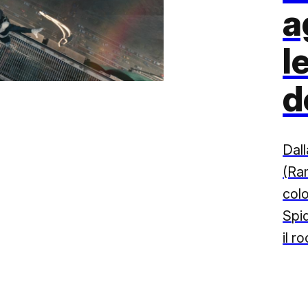
a
l
d
Dall
(Ra
colo
Spid
il r